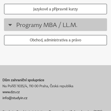
Jazykové a přípravné kurzy
Programy MBA / LL.M.
Obchod, administrativa a právo
Dům zahraniční spolupráce
Na Poříčí 1035/4, 110 00 Praha, Česká republika
www.dzs.cz
info@studyin.cz