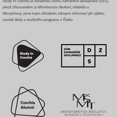
Study in Czechia je iniciativou Domu zahraniční spolupráce (DZS),
jehož zřizovatelem je Ministerstvo školství, mládeže a
tělovýchovy. Jsme tvým oficiálním zdrojem informací při výběru
vysoké školy a studijního programu v Česku.