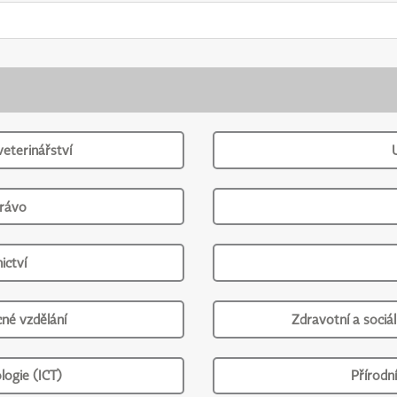
veterinářství
právo
ictví
né vzdělání
Zdravotní a sociál
logie (ICT)
Přírodn