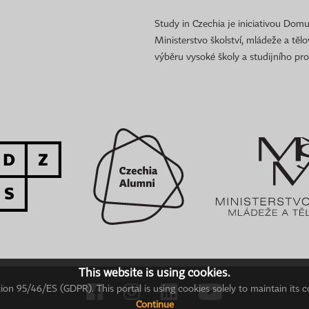
Study in Czechia je iniciativou Domu
Ministerstvo školství, mládeže a těl
výběru vysoké školy a studijního pr
This website is using cookies.
on 95/46/ES (GDPR). This portal is using cookies solely to maintain its c
Continue