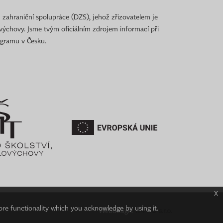
 zahraniční spolupráce (DZS), jehož zřizovatelem je
ovýchovy. Jsme tvým oficiálním zdrojem informací při
ogramu v Česku.
x
ore functionality which you acknowledge by using it.
Webdesign:
IT-PRO s.r.o.