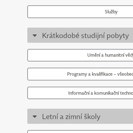
Služby
Krátkodobé studijní pobyty
Umění a humanitní věd
Programy a kvalifikace – všeobec
Informační a komunikační techno
Letní a zimní školy