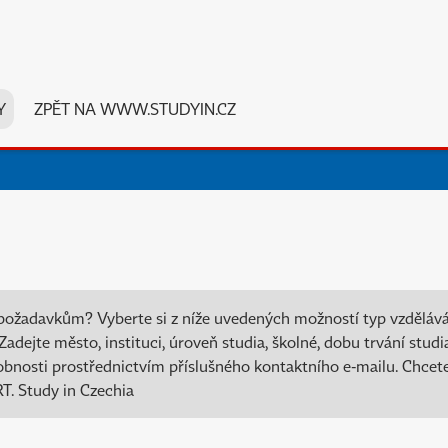
Y
ZPĚT NA WWW.STUDYIN.CZ
požadavkům? Vyberte si z níže uvedených možností typ vzdělávání
adejte město, instituci, úroveň studia, školné, dobu trvání stud
drobnosti prostřednictvím příslušného kontaktního e-mailu. Chcete
. Study in Czechia