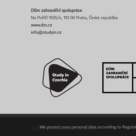
Dům zahraniční spolupráce
Na Poříčí 1035/4, 110 00 Praha, Česká republika
www.dzs.cz
info@studyin.cz
We protect your personal data according to Regulati
© 2023 Dům zahraniční spolupráce.