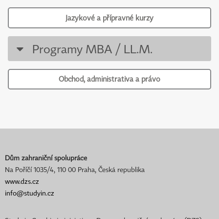
Jazykové a přípravné kurzy
Programy MBA / LL.M.
Obchod, administrativa a právo
Dům zahraniční spolupráce
Na Poříčí 1035/4, 110 00 Praha, Česká republika
www.dzs.cz
info@studyin.cz