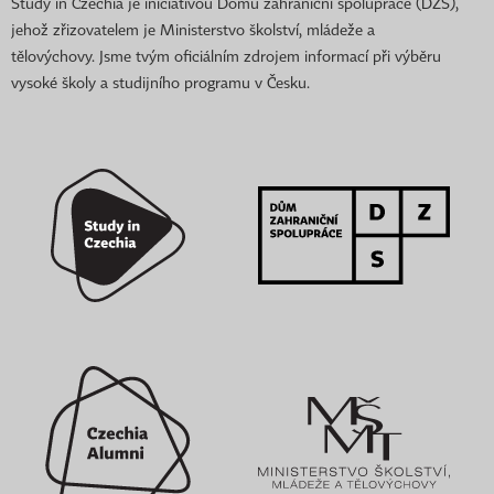
Study in Czechia je iniciativou Domu zahraniční spolupráce (DZS),
jehož zřizovatelem je Ministerstvo školství, mládeže a
tělovýchovy. Jsme tvým oficiálním zdrojem informací při výběru
vysoké školy a studijního programu v Česku.