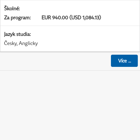
Školné
:
Za program
:
EUR 940.00 (USD 1,084.13)
Jazyk studia
:
Česky, Anglicky
Více
...