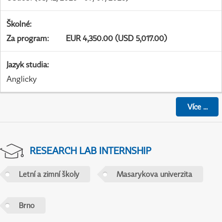
Školné
:
Za program
:
EUR 4,350.00 (USD 5,017.00)
Jazyk studia
:
Anglicky
Více
...
RESEARCH LAB INTERNSHIP
Letní a zimní školy
Masarykova univerzita
Brno