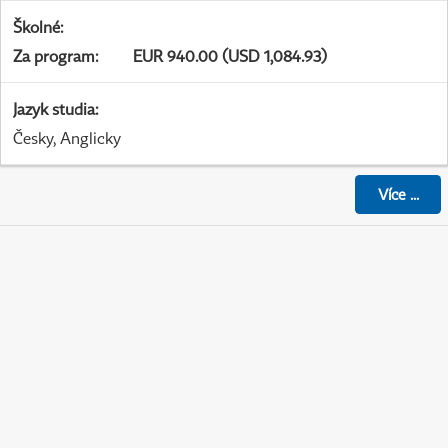
Školné
:
Za program
:
EUR 940.00 (USD 1,084.93)
Jazyk studia
:
Česky, Anglicky
Více
...