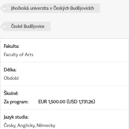
Jihočeská univerzita v Českých Budějovicích
České Budějovice
Fakulta
:
Faculty of Arts
Délka
:
Období
Školné
:
Za program
:
EUR 1,500.00 (USD 1,731.26)
Jazyk studia
:
Česky, Anglicky, Německy