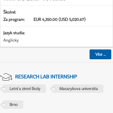
Školné
:
Za program
:
EUR 4,350.00 (USD 5,020.67)
Jazyk studia
:
Anglicky
Více
...
RESEARCH LAB INTERNSHIP
Letní a zimní školy
Masarykova univerzita
Brno