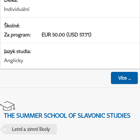
Délka
:
Individuální
Školné
:
Za program
:
EUR 50.00 (USD 57.71)
Jazyk studia
:
Anglicky
Více
...
THE SUMMER SCHOOL OF SLAVONIC STUDIES
Letní a zimní školy