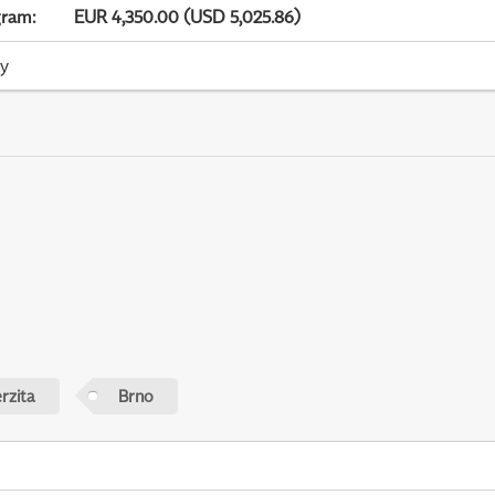
gram
:
EUR 4,350.00 (USD 5,025.86)
ky
rzita
Brno