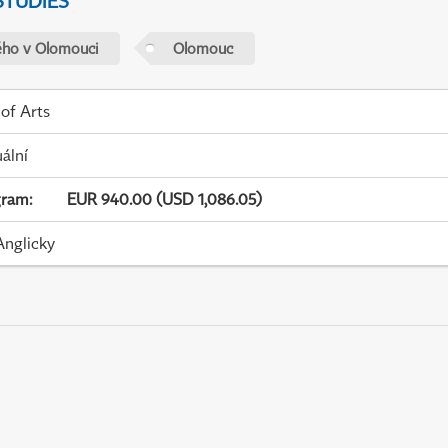
STUDIES
ého v Olomouci
Olomouc
 of Arts
uální
gram
:
EUR 940.00 (USD 1,086.05)
Anglicky