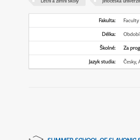
Letní a zimní školy
Jihočeská univerzi
Fakulta
:
Faculty
Délka
:
Období
Školné
:
Za pro
Jazyk studia
:
Česky, 