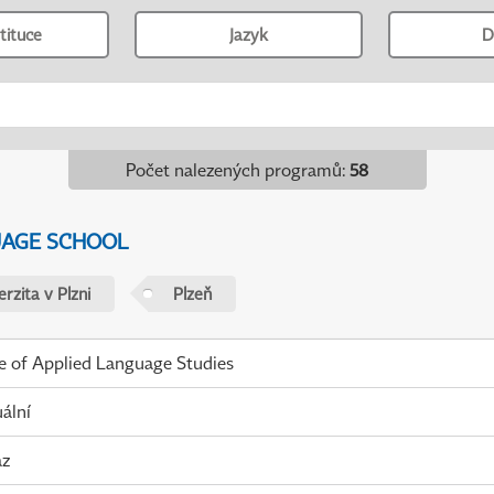
tituce
Jazyk
D
Počet nalezených programů
:
58
UAGE SCHOOL
rzita v Plzni
Plzeň
te of Applied Language Studies
uální
az