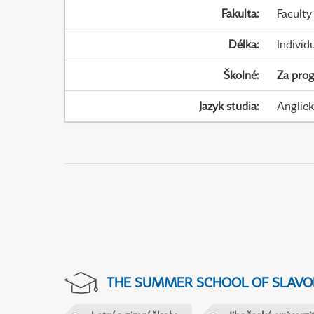
Fakulta
:
Faculty
Délka
:
Individ
Školné
:
Za pro
Jazyk studia
:
Anglic
THE SUMMER SCHOOL OF SLAVON