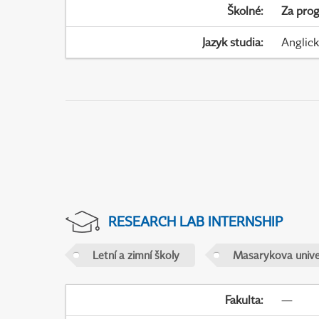
Školné
:
Za pro
Jazyk studia
:
Anglic
RESEARCH LAB INTERNSHIP
Letní a zimní školy
Masarykova unive
Fakulta
:
—