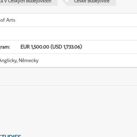
ta v Českých Budějovicích
České Budějovice
 of Arts
gram
:
EUR 1,500.00 (USD 1,733.06)
Anglicky, Německy