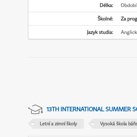
Délka
:
Období
Školné
:
Za pro
Jazyk studia
:
Anglic
13TH INTERNATIONAL SUMMER S
Letní a zimní školy
Vysoká škola báňs