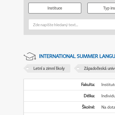
Instituce
Typ ins
INTERNATIONAL SUMMER LANG
Letní a zimní školy
Západočeská unive
Fakulta
:
Institu
Délka
:
Individ
Školné
:
Na dot