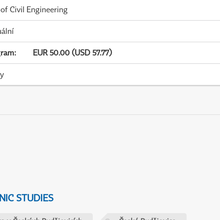
 of Civil Engineering
uální
gram
:
EUR 50.00 (USD 57.77)
ky
IC STUDIES