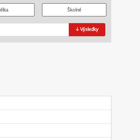
élka
Školné
↓
Výsledky