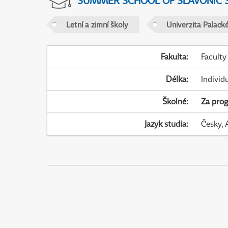
SUMMER SCHOOL OF SLAVONIC 
Letní a zimní školy
Univerzita Palack
Fakulta
:
Faculty
Délka
:
Individ
Školné
:
Za pro
Jazyk studia
:
Česky, 