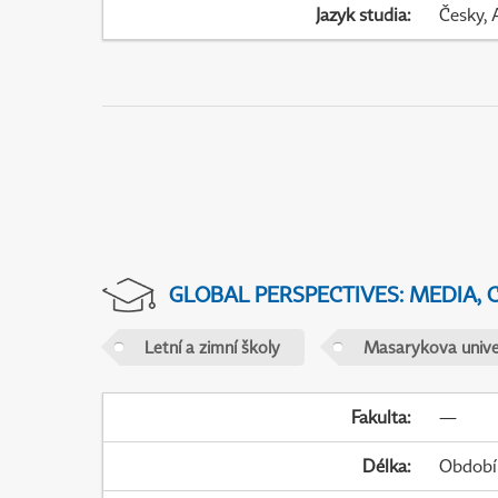
Jazyk studia
:
Česky, 
GLOBAL PERSPECTIVES: MEDIA,
Letní a zimní školy
Masarykova unive
Fakulta
:
—
Délka
:
Období