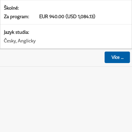
Školné
:
Za program
:
EUR 940.00 (USD 1,084.13)
Jazyk studia
:
Česky, Anglicky
Více
...