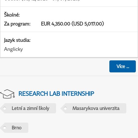
Školné
:
Za program
:
EUR 4,350.00 (USD 5,017.00)
Jazyk studia
:
Anglicky
Více
...
RESEARCH LAB INTERNSHIP
Letní a zimní školy
Masarykova univerzita
Brno