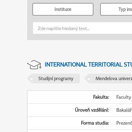
Instituce
Typ ins
INTERNATIONAL TERRITORIAL ST
Studijní programy
Mendelova univerz
Fakulta
:
Faculty
Úroveň vzdělání
:
Bakalář
Forma studia
:
Prezenč