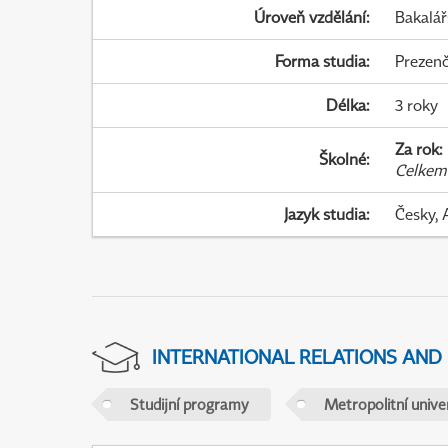
Úroveň vzdělání
:
Bakalář
Forma studia
:
Prezenč
Délka
:
3 roky
Za rok
:
Školné
:
Celkem
Jazyk studia
:
Česky, 
INTERNATIONAL RELATIONS AND
Studijní programy
Metropolitní unive