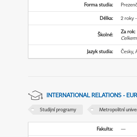
Forma studia
:
Prezenč
Délka
:
2 roky -
Za rok
:
Školné
:
Celkem
Jazyk studia
:
Česky, 
INTERNATIONAL RELATIONS - EU
Studijní programy
Metropolitní unive
Fakulta
:
—