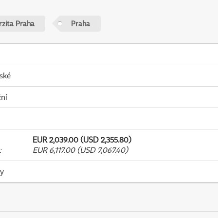
rzita Praha
Praha
ské
ní
EUR 2,039.00 (USD 2,355.80)
:
EUR 6,117.00 (USD 7,067.40)
ky