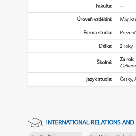
Fakulta
:
—
Úroveň vzdělání
:
Magist
Forma studia
:
Prezenč
Délka
:
2 roky
Za rok
:
Školné
:
Celkem
Jazyk studia
:
Česky, 
INTERNATIONAL RELATIONS AND