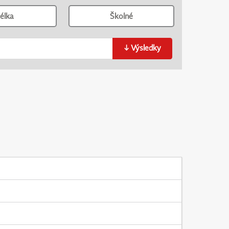
élka
Školné
↓
Výsledky