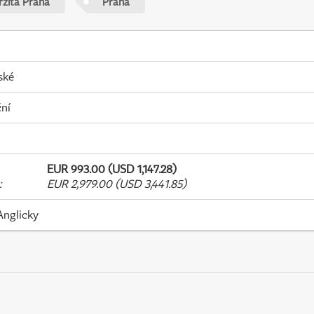
rzita Praha
Praha
ské
ní
EUR 993.00 (USD 1,147.28)
:
EUR 2,979.00 (USD 3,441.85)
Anglicky