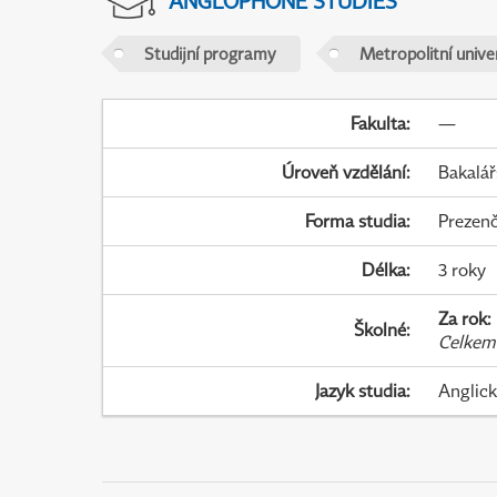
ANGLOPHONE STUDIES
Studijní programy
Metropolitní unive
Fakulta
:
—
Úroveň vzdělání
:
Bakalář
Forma studia
:
Prezenč
Délka
:
3 roky
Za rok
:
Školné
:
Celkem
Jazyk studia
:
Anglic