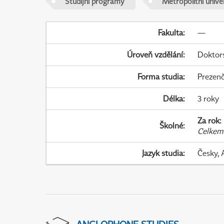
Studijní programy
Metropolitní unive
Fakulta
:
—
Úroveň vzdělání
:
Doktor
Forma studia
:
Prezenč
Délka
:
3 roky
Za rok
:
Školné
:
Celkem
Jazyk studia
:
Česky, 