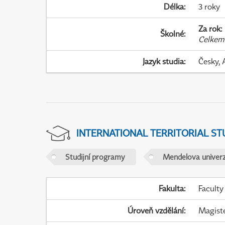
Délka
:
3 roky
Za rok
:
Školné
:
Celkem
Jazyk studia
:
Česky, 
INTERNATIONAL TERRITORIAL ST
Studijní programy
Mendelova univerz
Fakulta
:
Faculty
Úroveň vzdělání
:
Magist