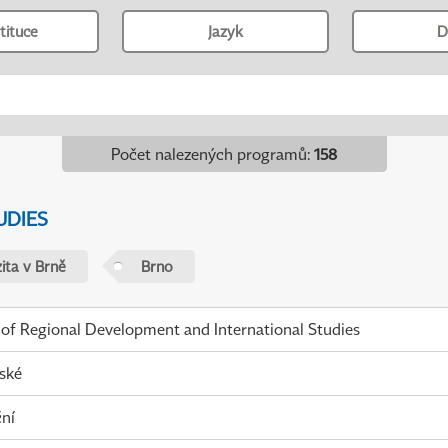
tituce
Jazyk
D
Počet nalezených programů
:
158
UDIES
ita v Brně
Brno
 of Regional Development and International Studies
ské
ní