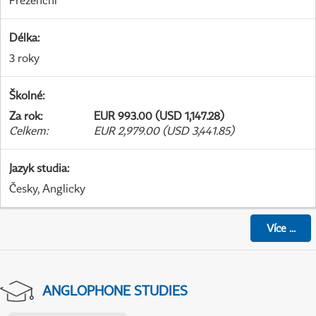
Prezenční
Délka
:
3 roky
Školné
:
Za rok
:
EUR 993.00 (USD 1,147.28)
Celkem
:
EUR 2,979.00 (USD 3,441.85)
Jazyk studia
:
Česky, Anglicky
Více
...
ANGLOPHONE STUDIES