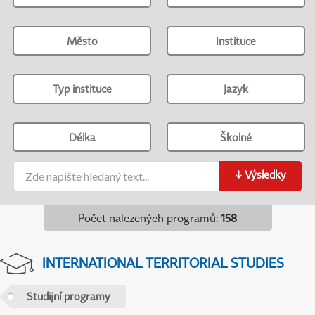
Město
Instituce
Typ instituce
Jazyk
Délka
Školné
↓
Výsledky
Počet nalezených programů
:
158
INTERNATIONAL TERRITORIAL STUDIES
Studijní programy