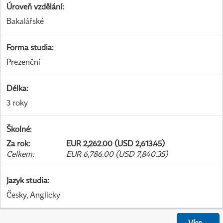
Úroveň vzdělání
:
Bakalářské
Forma studia
:
Prezenční
Délka
:
3 roky
Školné
:
Za rok
:
EUR 2,262.00 (USD 2,613.45)
Celkem
:
EUR 6,786.00 (USD 7,840.35)
Jazyk studia
:
Česky, Anglicky
Více
...