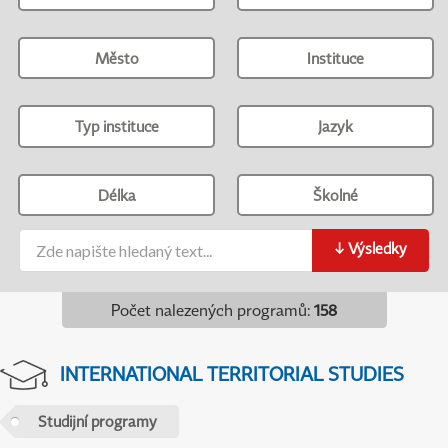
Město
Instituce
Typ instituce
Jazyk
Délka
Školné
↓
Výsledky
Počet nalezených programů
:
158
INTERNATIONAL TERRITORIAL STUDIES
Studijní programy