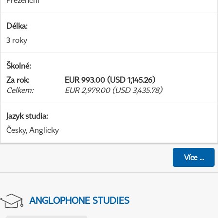
Prezenční
Délka
:
3 roky
Školné
:
Za rok
:
EUR 993.00 (USD 1,145.26)
Celkem
:
EUR 2,979.00 (USD 3,435.78)
Jazyk studia
:
Česky, Anglicky
Více
...
ANGLOPHONE STUDIES