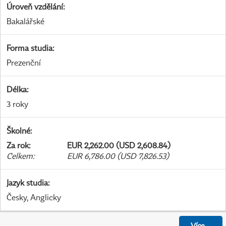
Úroveň vzdělání
:
Bakalářské
Forma studia
:
Prezenční
Délka
:
3 roky
Školné
:
Za rok
:
EUR 2,262.00 (USD 2,608.84)
Celkem
:
EUR 6,786.00 (USD 7,826.53)
Jazyk studia
:
Česky, Anglicky
Více
...