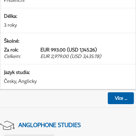
Prezenční
Délka
:
3 roky
Školné
:
Za rok
:
EUR 993.00 (USD 1,145.26)
Celkem
:
EUR 2,979.00 (USD 3,435.78)
Jazyk studia
:
Česky, Anglicky
Více
...
ANGLOPHONE STUDIES