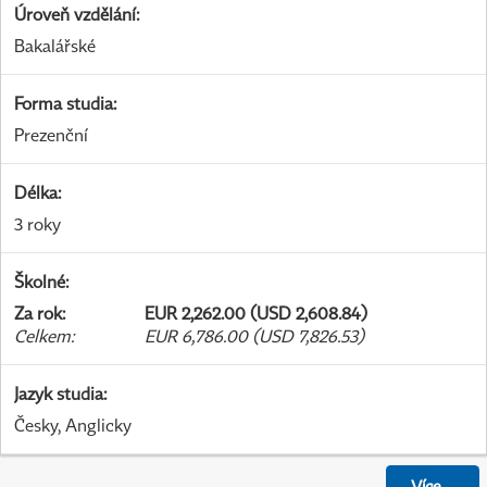
Úroveň vzdělání
:
Bakalářské
Forma studia
:
Prezenční
Délka
:
3 roky
Školné
:
Za rok
:
EUR 2,262.00 (USD 2,608.84)
Celkem
:
EUR 6,786.00 (USD 7,826.53)
Jazyk studia
:
Česky, Anglicky
Více
...