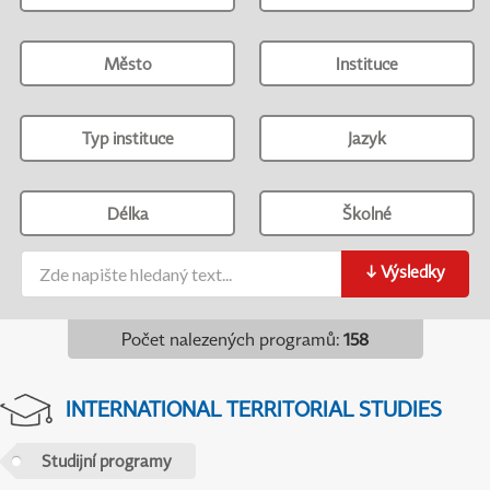
Město
Instituce
Typ instituce
Jazyk
Délka
Školné
↓
Výsledky
Počet nalezených programů
:
158
INTERNATIONAL TERRITORIAL STUDIES
Studijní programy