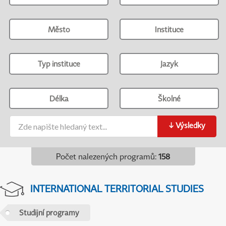
Město
Instituce
Typ instituce
Jazyk
Délka
Školné
↓
Výsledky
Počet nalezených programů
:
158
INTERNATIONAL TERRITORIAL STUDIES
Studijní programy