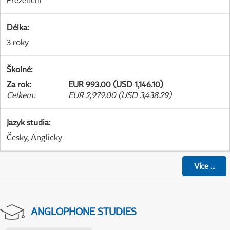
Prezenční
Délka
:
3 roky
Školné
:
Za rok
:
EUR 993.00 (USD 1,146.10)
Celkem
:
EUR 2,979.00 (USD 3,438.29)
Jazyk studia
:
Česky, Anglicky
Více
...
ANGLOPHONE STUDIES