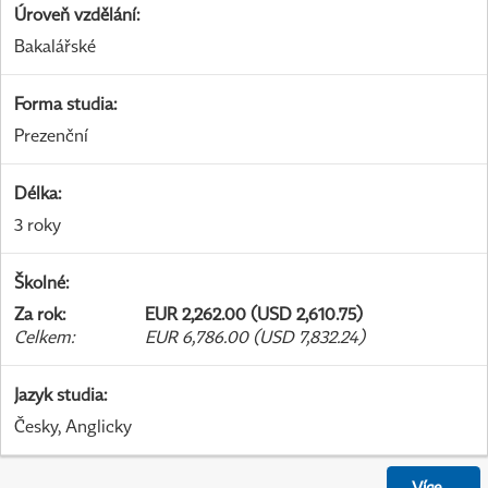
Úroveň vzdělání
:
Bakalářské
Forma studia
:
Prezenční
Délka
:
3 roky
Školné
:
Za rok
:
EUR 2,262.00 (USD 2,610.75)
Celkem
:
EUR 6,786.00 (USD 7,832.24)
Jazyk studia
:
Česky, Anglicky
Více
...