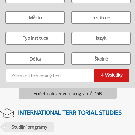
Město
Instituce
Typ instituce
Jazyk
Délka
Školné
↓
Výsledky
Počet nalezených programů
:
158
INTERNATIONAL TERRITORIAL STUDIES
Studijní programy