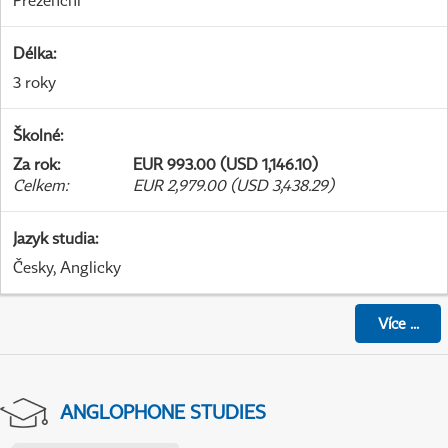
Prezenční
Délka
:
3 roky
Školné
:
Za rok
:
EUR 993.00 (USD 1,146.10)
Celkem
:
EUR 2,979.00 (USD 3,438.29)
Jazyk studia
:
Česky, Anglicky
Více
...
ANGLOPHONE STUDIES