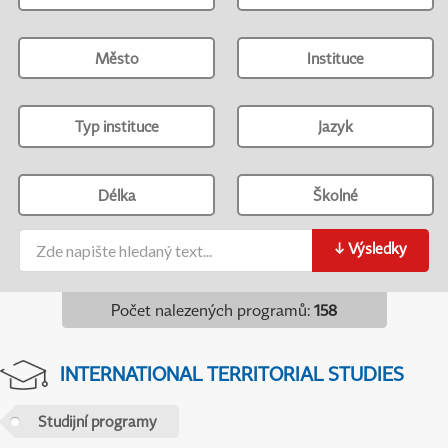
Město
Instituce
Typ instituce
Jazyk
Délka
Školné
↓
Výsledky
Počet nalezených programů
:
158
INTERNATIONAL TERRITORIAL STUDIES
Studijní programy