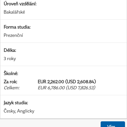
Úroveň vzdělání
:
Bakalářské
Forma studia
:
Prezenční
Délka
:
3 roky
Školné
:
Za rok
:
EUR 2,262.00 (USD 2,608.84)
Celkem
:
EUR 6,786.00 (USD 7,826.53)
Jazyk studia
:
Česky, Anglicky
Více
...