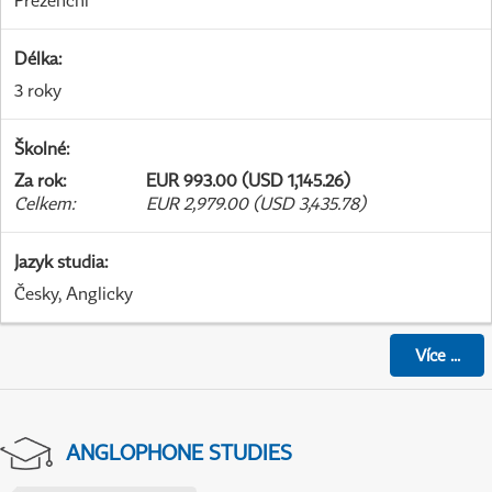
Prezenční
Délka
:
3 roky
Školné
:
Za rok
:
EUR 993.00 (USD 1,145.26)
Celkem
:
EUR 2,979.00 (USD 3,435.78)
Jazyk studia
:
Česky, Anglicky
Více
...
ANGLOPHONE STUDIES