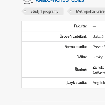
ANGLOPHONE STUDIES
Studijní programy
Metropolitní unive
Fakulta
:
—
Úroveň vzdělání
:
Bakalář
Forma studia
:
Prezenč
Délka
:
3 roky
Za rok
:
Školné
:
Celkem
Jazyk studia
:
Anglic