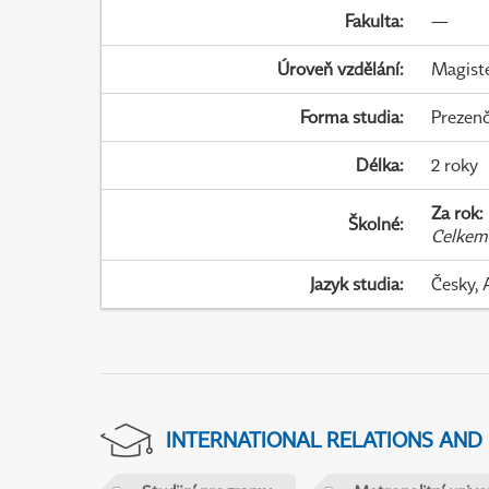
Fakulta
:
—
Úroveň vzdělání
:
Magist
Forma studia
:
Prezenč
Délka
:
2 roky
Za rok
:
Školné
:
Celkem
Jazyk studia
:
Česky, 
INTERNATIONAL RELATIONS AND