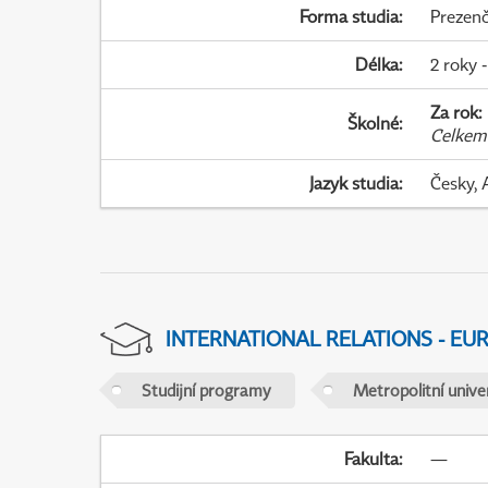
Forma studia
:
Prezenč
Délka
:
2 roky -
Za rok
:
Školné
:
Celkem
Jazyk studia
:
Česky, 
INTERNATIONAL RELATIONS - EU
Studijní programy
Metropolitní unive
Fakulta
:
—