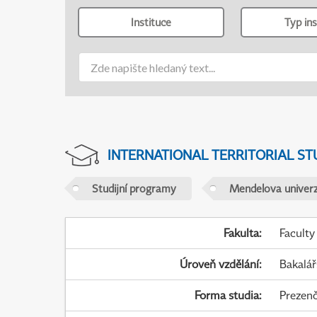
Instituce
Typ ins
INTERNATIONAL TERRITORIAL ST
Studijní programy
Mendelova univerz
Fakulta
:
Faculty
Úroveň vzdělání
:
Bakalář
Forma studia
:
Prezenč