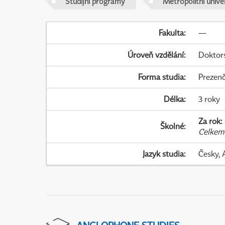
Studijní programy
Metropolitní unive
Fakulta
:
—
Úroveň vzdělání
:
Doktor
Forma studia
:
Prezenč
Délka
:
3 roky
Za rok
:
Školné
:
Celkem
Jazyk studia
:
Česky, 