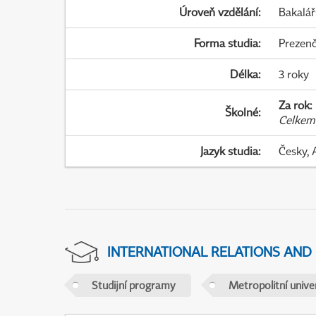
Úroveň vzdělání
:
Bakalář
Forma studia
:
Prezenč
Délka
:
3 roky
Za rok
:
Školné
:
Celkem
Jazyk studia
:
Česky, 
INTERNATIONAL RELATIONS AND
Studijní programy
Metropolitní unive