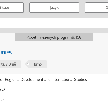
tituce
Jazyk
D
Počet nalezených programů
:
158
UDIES
ita v Brně
Brno
 of Regional Development and International Studies
ské
ní