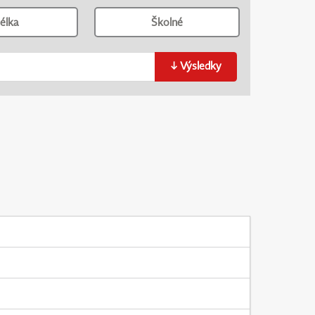
élka
Školné
↓
Výsledky