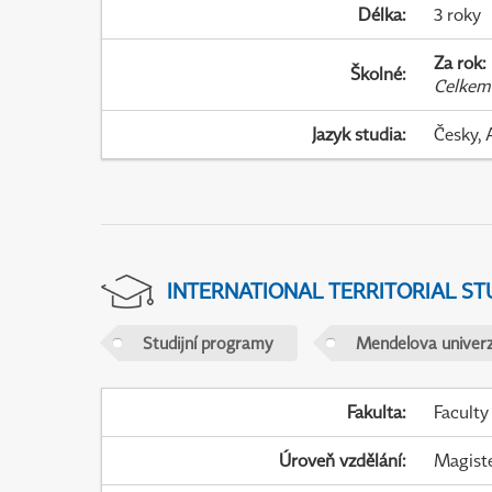
Délka
:
3 roky
Za rok
:
Školné
:
Celkem
Jazyk studia
:
Česky, 
INTERNATIONAL TERRITORIAL ST
Studijní programy
Mendelova univerz
Fakulta
:
Faculty
Úroveň vzdělání
:
Magist