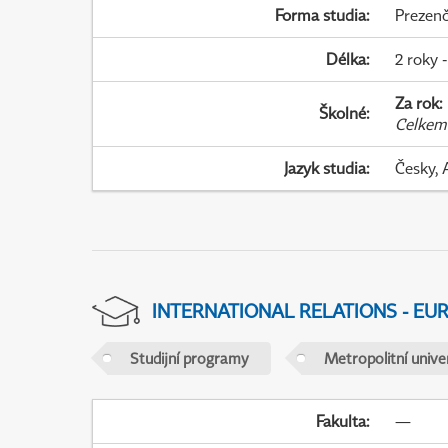
Forma studia
:
Prezenč
Délka
:
2 roky -
Za rok
:
Školné
:
Celkem
Jazyk studia
:
Česky, 
INTERNATIONAL RELATIONS - EU
Studijní programy
Metropolitní unive
Fakulta
:
—