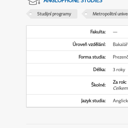
ANGLOPHONE STUDIES
Studijní programy
Metropolitní unive
Fakulta
:
—
Úroveň vzdělání
:
Bakalář
Forma studia
:
Prezenč
Délka
:
3 roky
Za rok
:
Školné
:
Celkem
Jazyk studia
:
Anglic