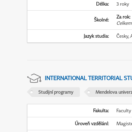
Délka
:
3 roky
Za rok
:
Školné
:
Celkem
Jazyk studia
:
Česky, 
INTERNATIONAL TERRITORIAL ST
Studijní programy
Mendelova univerz
Fakulta
:
Faculty
Úroveň vzdělání
:
Magist