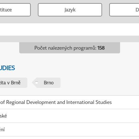
tituce
Jazyk
D
Počet nalezených programů
:
158
UDIES
ita v Brně
Brno
 of Regional Development and International Studies
ské
ní