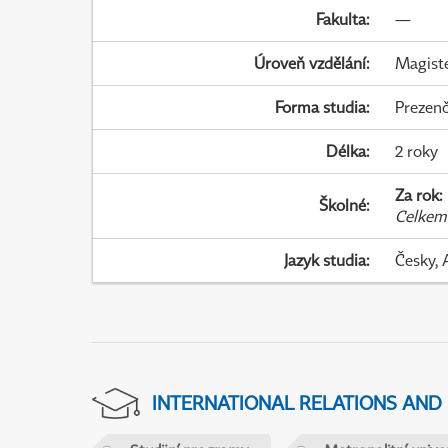
Fakulta
:
—
Úroveň vzdělání
:
Magist
Forma studia
:
Prezenč
Délka
:
2 roky
Za rok
:
Školné
:
Celkem
Jazyk studia
:
Česky, 
INTERNATIONAL RELATIONS AND