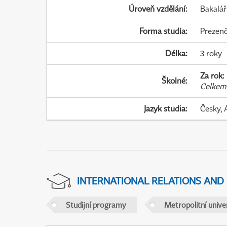
Úroveň vzdělání
:
Bakalář
Forma studia
:
Prezenč
Délka
:
3 roky
Za rok
:
Školné
:
Celkem
Jazyk studia
:
Česky, 
INTERNATIONAL RELATIONS AND
Studijní programy
Metropolitní unive