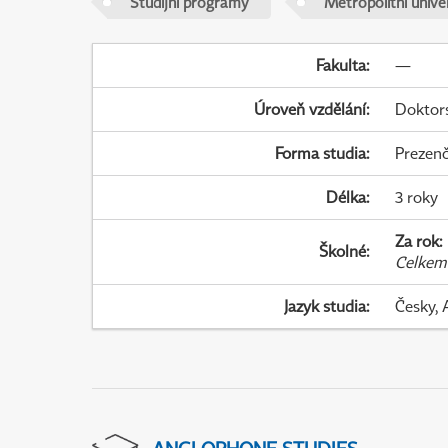
Studijní programy
Metropolitní unive
Fakulta
:
—
Úroveň vzdělání
:
Doktor
Forma studia
:
Prezenč
Délka
:
3 roky
Za rok
:
Školné
:
Celkem
Jazyk studia
:
Česky, 