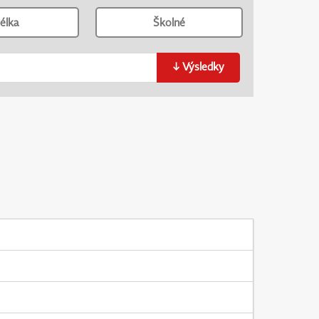
élka
Školné
↓
Výsledky