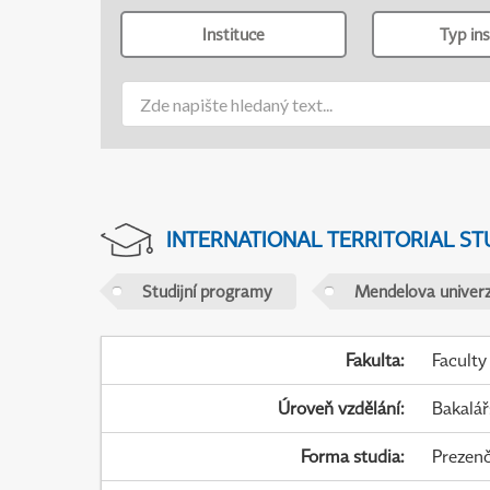
Instituce
Typ ins
INTERNATIONAL TERRITORIAL ST
Studijní programy
Mendelova univerz
Fakulta
:
Faculty
Úroveň vzdělání
:
Bakalář
Forma studia
:
Prezenč