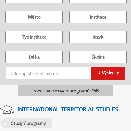
Město
Instituce
Typ instituce
Jazyk
Délka
Školné
↓
Výsledky
Počet nalezených programů
:
158
INTERNATIONAL TERRITORIAL STUDIES
Studijní programy