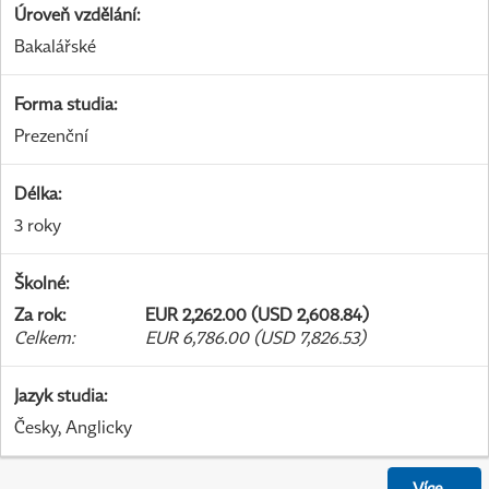
Úroveň vzdělání
:
Bakalářské
Forma studia
:
Prezenční
Délka
:
3 roky
Školné
:
Za rok
:
EUR 2,262.00 (USD 2,608.84)
Celkem
:
EUR 6,786.00 (USD 7,826.53)
Jazyk studia
:
Česky, Anglicky
Více
...