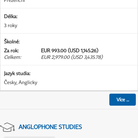
Prezenční
Délka
:
3 roky
Školné
:
Za rok
:
EUR 993.00 (USD 1,145.26)
Celkem
:
EUR 2,979.00 (USD 3,435.78)
Jazyk studia
:
Česky, Anglicky
Více
...
ANGLOPHONE STUDIES