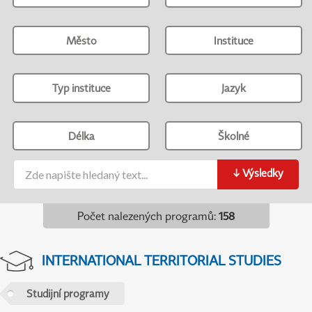
Město
Instituce
Typ instituce
Jazyk
Délka
Školné
↓
Výsledky
Počet nalezených programů
:
158
INTERNATIONAL TERRITORIAL STUDIES
Studijní programy