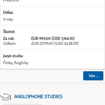
Prezenční
Délka
:
3 roky
Školné
:
Za rok
:
EUR 993.00 (USD 1,146.10)
Celkem
:
EUR 2,979.00 (USD 3,438.29)
Jazyk studia
:
Česky, Anglicky
Více
...
ANGLOPHONE STUDIES