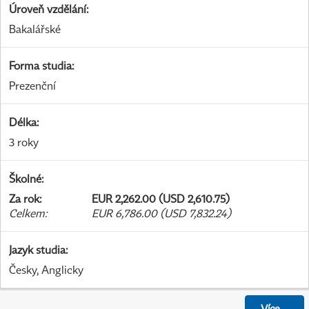
Úroveň vzdělání
:
Bakalářské
Forma studia
:
Prezenční
Délka
:
3 roky
Školné
:
Za rok
:
EUR 2,262.00 (USD 2,610.75)
Celkem
:
EUR 6,786.00 (USD 7,832.24)
Jazyk studia
:
Česky, Anglicky
Více
...