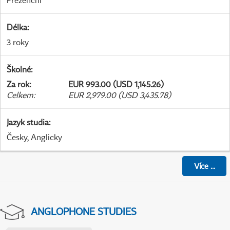
Prezenční
Délka
:
3 roky
Školné
:
Za rok
:
EUR 993.00 (USD 1,145.26)
Celkem
:
EUR 2,979.00 (USD 3,435.78)
Jazyk studia
:
Česky, Anglicky
Více
...
ANGLOPHONE STUDIES