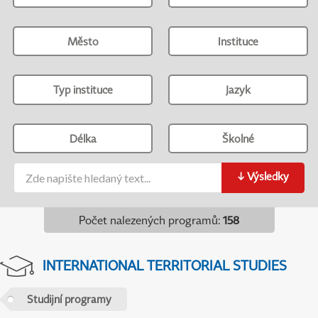
Město
Instituce
Typ instituce
Jazyk
Délka
Školné
↓
Výsledky
Počet nalezených programů
:
158
INTERNATIONAL TERRITORIAL STUDIES
Studijní programy