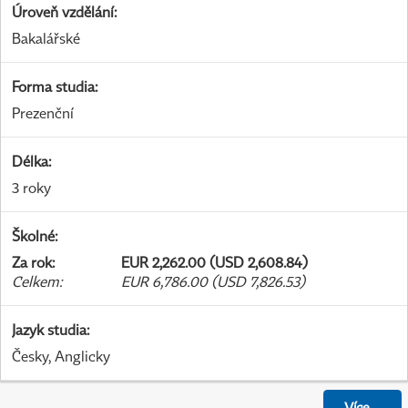
Úroveň vzdělání
:
Bakalářské
Forma studia
:
Prezenční
Délka
:
3 roky
Školné
:
Za rok
:
EUR 2,262.00 (USD 2,608.84)
Celkem
:
EUR 6,786.00 (USD 7,826.53)
Jazyk studia
:
Česky, Anglicky
Více
...