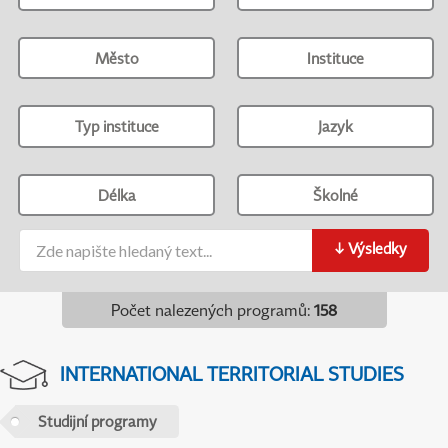
Město
Instituce
Typ instituce
Jazyk
Délka
Školné
↓
Výsledky
Počet nalezených programů
:
158
INTERNATIONAL TERRITORIAL STUDIES
Studijní programy