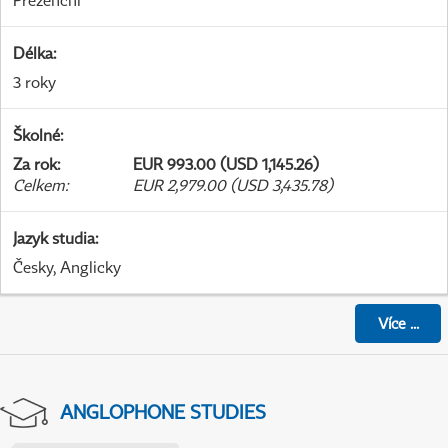
Prezenční
Délka
:
3 roky
Školné
:
Za rok
:
EUR 993.00 (USD 1,145.26)
Celkem
:
EUR 2,979.00 (USD 3,435.78)
Jazyk studia
:
Česky, Anglicky
Více
...
ANGLOPHONE STUDIES