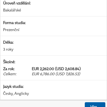
Úroveň vzdělání
:
Bakalářské
Forma studia
:
Prezenční
Délka
:
3 roky
Školné
:
Za rok
:
EUR 2,262.00 (USD 2,608.84)
Celkem
:
EUR 6,786.00 (USD 7,826.53)
Jazyk studia
:
Česky, Anglicky
Více
...