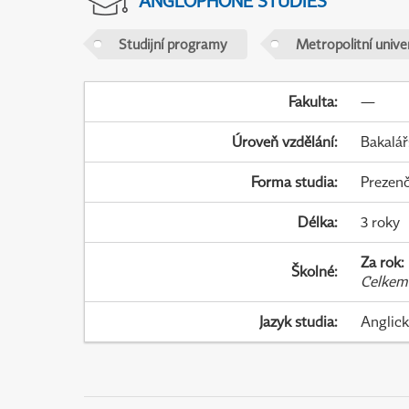
ANGLOPHONE STUDIES
Studijní programy
Metropolitní unive
Fakulta
:
—
Úroveň vzdělání
:
Bakalář
Forma studia
:
Prezenč
Délka
:
3 roky
Za rok
:
Školné
:
Celkem
Jazyk studia
:
Anglic