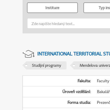
Instituce
Typ ins
INTERNATIONAL TERRITORIAL ST
Studijní programy
Mendelova univerz
Fakulta
:
Faculty
Úroveň vzdělání
:
Bakalář
Forma studia
:
Prezenč