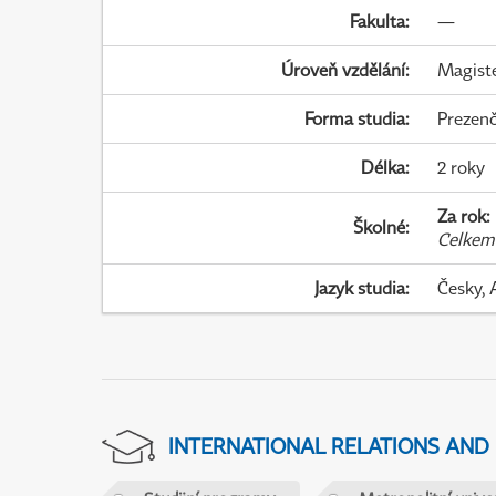
Fakulta
:
—
Úroveň vzdělání
:
Magist
Forma studia
:
Prezenč
Délka
:
2 roky
Za rok
:
Školné
:
Celkem
Jazyk studia
:
Česky, 
INTERNATIONAL RELATIONS AND