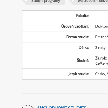
Studijní programy
Metropolitní unive
Fakulta
:
—
Úroveň vzdělání
:
Doktor
Forma studia
:
Prezenč
Délka
:
3 roky
Za rok
:
Školné
:
Celkem
Jazyk studia
:
Česky, 