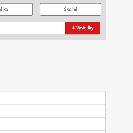
élka
Školné
↓
Výsledky