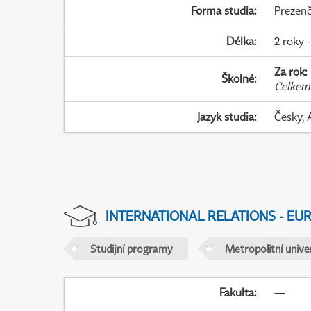
Forma studia
:
Prezenč
Délka
:
2 roky -
Za rok
:
Školné
:
Celkem
Jazyk studia
:
Česky, 
INTERNATIONAL RELATIONS - EU
Studijní programy
Metropolitní unive
Fakulta
:
—