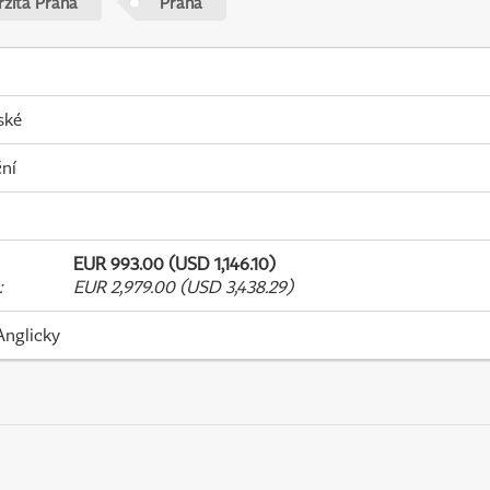
rzita Praha
Praha
ské
ní
EUR 993.00 (USD 1,146.10)
:
EUR 2,979.00 (USD 3,438.29)
Anglicky