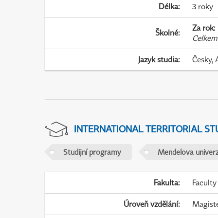
Délka
:
3 roky
Za rok
:
Školné
:
Celkem
Jazyk studia
:
Česky, 
INTERNATIONAL TERRITORIAL ST
Studijní programy
Mendelova univerz
Fakulta
:
Faculty
Úroveň vzdělání
:
Magist