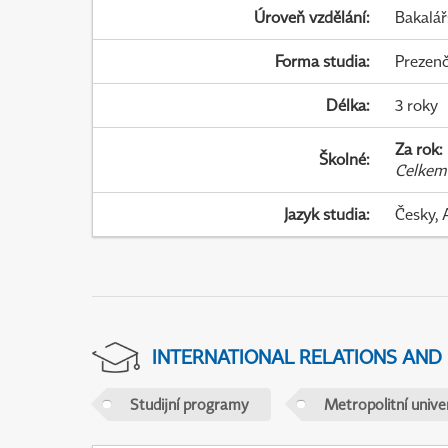
Úroveň vzdělání
:
Bakalář
Forma studia
:
Prezenč
Délka
:
3 roky
Za rok
:
Školné
:
Celkem
Jazyk studia
:
Česky, 
INTERNATIONAL RELATIONS AND
Studijní programy
Metropolitní unive