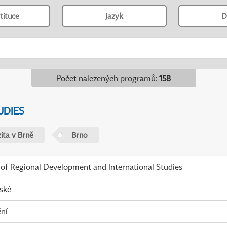
tituce
Jazyk
D
Počet nalezených programů
:
158
UDIES
ita v Brně
Brno
 of Regional Development and International Studies
ské
ní