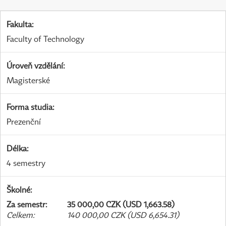
Fakulta
:
Faculty of Technology
Úroveň vzdělání
:
Magisterské
Forma studia
:
Prezenční
Délka
:
4 semestry
Školné
:
Za semestr
:
35 000,00 CZK (USD 1,663.58)
Celkem
:
140 000,00 CZK (USD 6,654.31)