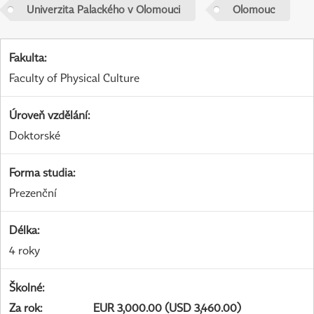
Univerzita Palackého v Olomouci
Olomouc
Fakulta
:
Faculty of Physical Culture
Úroveň vzdělání
:
Doktorské
Forma studia
:
Prezenční
Délka
:
4 roky
Školné
:
Za rok
:
EUR 3,000.00 (USD 3,460.00)