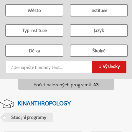
Město
Instituce
Typ instituce
Jazyk
Délka
Školné
↓
Výsledky
Počet nalezených programů
:
43
KINANTHROPOLOGY
Studijní programy