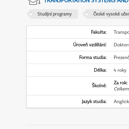
TRANSPORTATION SYSTEMS AN
Studijní programy
České vysoké učen
Fakulta
:
Transpo
Úroveň vzdělání
:
Doktor
Forma studia
:
Prezenč
Délka
:
4 roky
Za rok
:
Školné
:
Celkem
Jazyk studia
:
Anglic