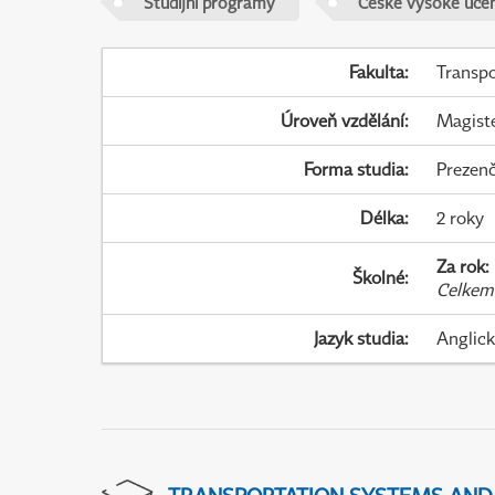
Studijní programy
České vysoké učen
Fakulta
:
Transpo
Úroveň vzdělání
:
Magist
Forma studia
:
Prezenč
Délka
:
2 roky
Za rok
:
Školné
:
Celkem
Jazyk studia
:
Anglic