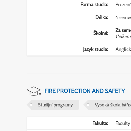
Forma studia
:
Prezenč
Délka
:
4 seme
Za sem
Školné
:
Celkem
Jazyk studia
:
Anglic
FIRE PROTECTION AND SAFETY
Studijní programy
Vysoká škola báňs
Fakulta
:
Faculty