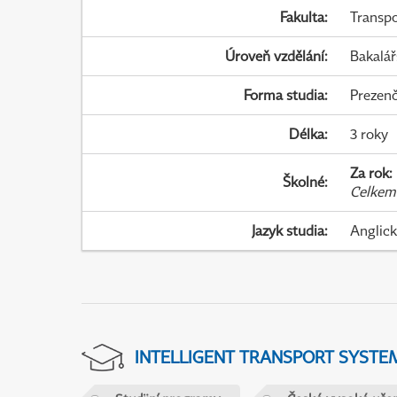
Fakulta
:
Transpo
Úroveň vzdělání
:
Bakalář
Forma studia
:
Prezenč
Délka
:
3 roky
Za rok
:
Školné
:
Celkem
Jazyk studia
:
Anglic
INTELLIGENT TRANSPORT SYSTE