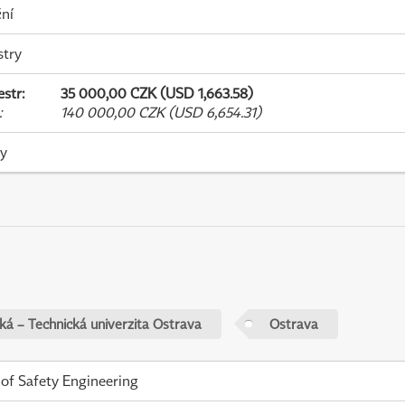
ní
stry
estr
:
35 000,00 CZK (USD 1,663.58)
:
140 000,00 CZK (USD 6,654.31)
ky
ká – Technická univerzita Ostrava
Ostrava
 of Safety Engineering