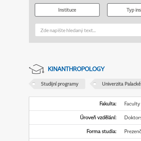
Instituce
Typ ins
KINANTHROPOLOGY
Studijní programy
Univerzita Palack
Fakulta
:
Faculty
Úroveň vzdělání
:
Doktor
Forma studia
:
Prezenč