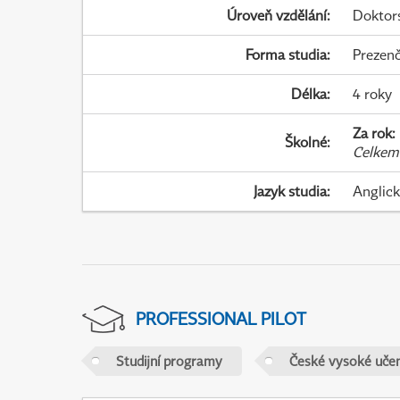
Úroveň vzdělání
:
Doktor
Forma studia
:
Prezenč
Délka
:
4 roky
Za rok
:
Školné
:
Celkem
Jazyk studia
:
Anglic
PROFESSIONAL PILOT
Studijní programy
České vysoké učen