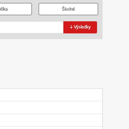
élka
Školné
↓
Výsledky