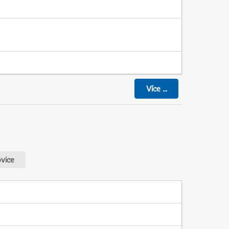
Více
...
vice