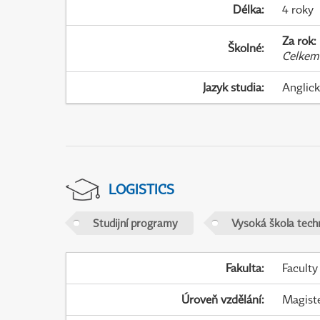
Délka
:
4 roky
Za rok
:
Školné
:
Celkem
Jazyk studia
:
Anglic
LOGISTICS
Studijní programy
Vysoká škola tech
Fakulta
:
Faculty
Úroveň vzdělání
:
Magist