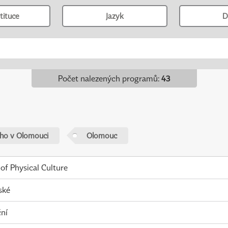
tituce
Jazyk
D
Počet nalezených programů
:
43
ého v Olomouci
Olomouc
 of Physical Culture
ské
ní