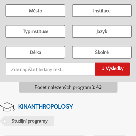
Město
Instituce
Typ instituce
Jazyk
Délka
Školné
↓
Výsledky
Počet nalezených programů
:
43
KINANTHROPOLOGY
Studijní programy