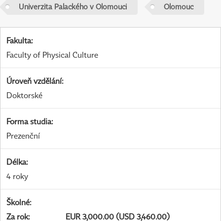
Univerzita Palackého v Olomouci
Olomouc
Fakulta
:
Faculty of Physical Culture
Úroveň vzdělání
:
Doktorské
Forma studia
:
Prezenční
Délka
:
4 roky
Školné
:
Za rok
:
EUR 3,000.00 (USD 3,460.00)