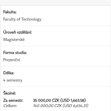
Fakulta
:
Faculty of Technology
Úroveň vzdělání
:
Magisterské
Forma studia
:
Prezenční
Délka
:
4 semestry
Školné
:
Za semestr
:
35 000,00 CZK (USD 1,663.58)
Celkem
:
140 000,00 CZK (USD 6,654.31)