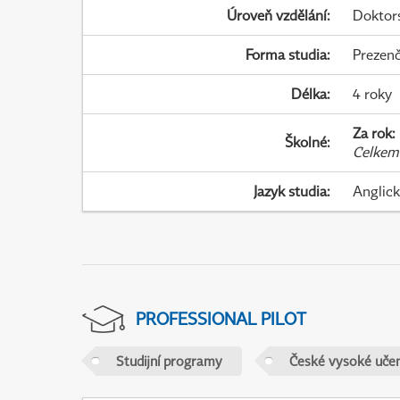
Úroveň vzdělání
:
Doktor
Forma studia
:
Prezenč
Délka
:
4 roky
Za rok
:
Školné
:
Celkem
Jazyk studia
:
Anglic
PROFESSIONAL PILOT
Studijní programy
České vysoké učen