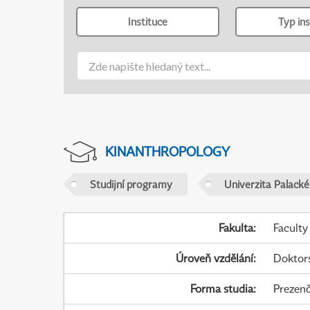
Instituce
Typ ins
KINANTHROPOLOGY
Studijní programy
Univerzita Palack
Fakulta
:
Faculty
Úroveň vzdělání
:
Doktor
Forma studia
:
Prezenč