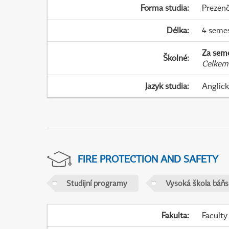
Forma studia
:
Prezenč
Délka
:
4 seme
Za sem
Školné
:
Celkem
Jazyk studia
:
Anglic
FIRE PROTECTION AND SAFETY
Studijní programy
Vysoká škola báňs
Fakulta
:
Faculty