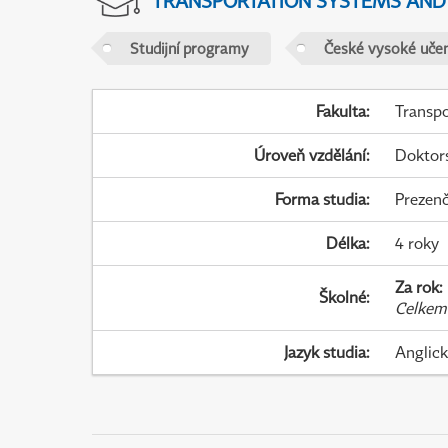
TRANSPORTATION SYSTEMS AN
Studijní programy
České vysoké učen
Fakulta
:
Transpo
Úroveň vzdělání
:
Doktor
Forma studia
:
Prezenč
Délka
:
4 roky
Za rok
:
Školné
:
Celkem
Jazyk studia
:
Anglic