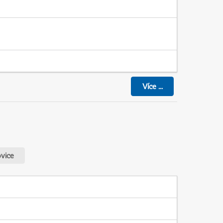
Více
...
vice