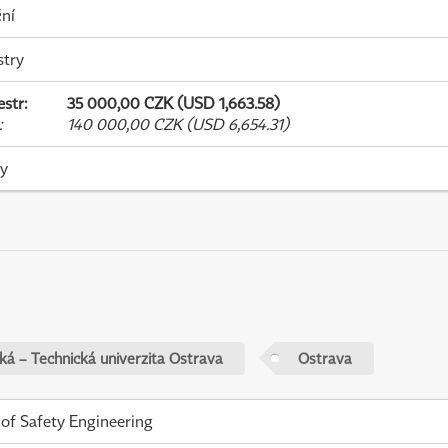
ní
stry
estr
:
35 000,00 CZK (USD 1,663.58)
:
140 000,00 CZK (USD 6,654.31)
ky
ká – Technická univerzita Ostrava
Ostrava
 of Safety Engineering