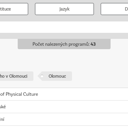
tituce
Jazyk
D
Počet nalezených programů
:
43
ého v Olomouci
Olomouc
 of Physical Culture
ské
ní