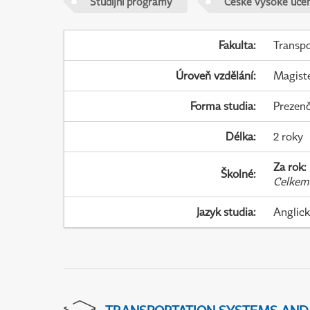
Studijní programy
České vysoké učen
Fakulta
:
Transpo
Úroveň vzdělání
:
Magist
Forma studia
:
Prezenč
Délka
:
2 roky
Za rok
:
Školné
:
Celkem
Jazyk studia
:
Anglic