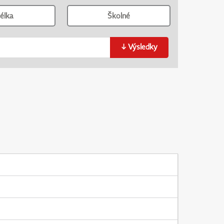
élka
Školné
↓
Výsledky