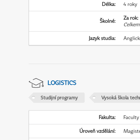
Délka
:
4 roky
Za rok
:
Školné
:
Celkem
Jazyk studia
:
Anglic
LOGISTICS
Studijní programy
Vysoká škola tech
Fakulta
:
Faculty
Úroveň vzdělání
:
Magist