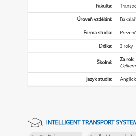
Fakulta
:
Transpo
Úroveň vzdělání
:
Bakalář
Forma studia
:
Prezenč
Délka
:
3 roky
Za rok
:
Školné
:
Celkem
Jazyk studia
:
Anglic
INTELLIGENT TRANSPORT SYSTE