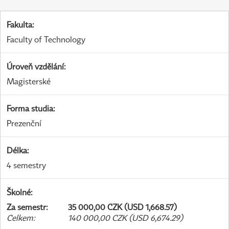
Fakulta
:
Faculty of Technology
Úroveň vzdělání
:
Magisterské
Forma studia
:
Prezenční
Délka
:
4 semestry
Školné
:
Za semestr
:
35 000,00 CZK (USD 1,668.57)
Celkem
:
140 000,00 CZK (USD 6,674.29)