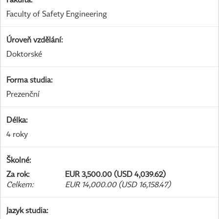
Faculty of Safety Engineering
Úroveň vzdělání
:
Doktorské
Forma studia
:
Prezenční
Délka
:
4 roky
Školné
:
Za rok
:
EUR 3,500.00 (USD 4,039.62)
Celkem
:
EUR 14,000.00 (USD 16,158.47)
Jazyk studia
: