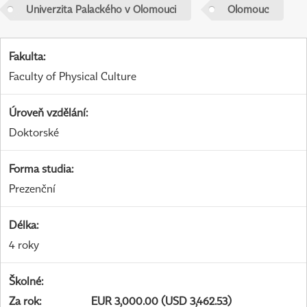
Univerzita Palackého v Olomouci
Olomouc
Fakulta
:
Faculty of Physical Culture
Úroveň vzdělání
:
Doktorské
Forma studia
:
Prezenční
Délka
:
4 roky
Školné
:
Za rok
:
EUR 3,000.00 (USD 3,462.53)