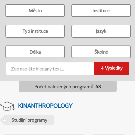
Město
Instituce
Typ instituce
Jazyk
Délka
Školné
↓
Výsledky
Počet nalezených programů
:
43
KINANTHROPOLOGY
Studijní programy