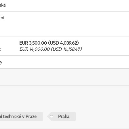
ské
ní
EUR 3,500.00 (USD 4,039.62)
:
EUR 14,000.00 (USD 16,158.47)
ky
í technické v Praze
Praha