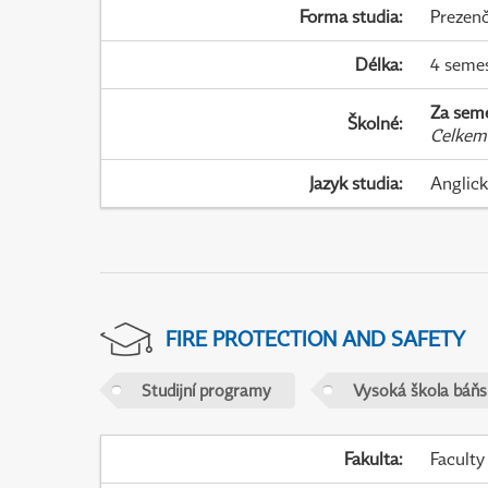
Forma studia
:
Prezenč
Délka
:
4 seme
Za sem
Školné
:
Celkem
Jazyk studia
:
Anglic
FIRE PROTECTION AND SAFETY
Studijní programy
Vysoká škola báňs
Fakulta
:
Faculty