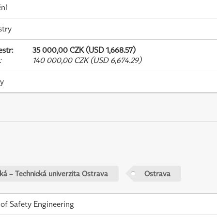
ní
stry
estr
:
35 000,00 CZK (USD 1,668.57)
:
140 000,00 CZK (USD 6,674.29)
ky
ká – Technická univerzita Ostrava
Ostrava
 of Safety Engineering