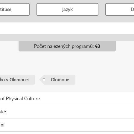
tituce
Jazyk
D
Počet nalezených programů
:
43
ého v Olomouci
Olomouc
 of Physical Culture
ské
ní