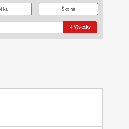
élka
Školné
↓
Výsledky