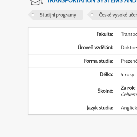
TRANSPORTATION SYSTEMS AN
Studijní programy
České vysoké učen
Fakulta
:
Transpo
Úroveň vzdělání
:
Doktor
Forma studia
:
Prezenč
Délka
:
4 roky
Za rok
:
Školné
:
Celkem
Jazyk studia
:
Anglic