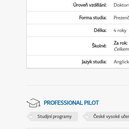
Úroveň vzdělání
:
Doktor
Forma studia
:
Prezenč
Délka
:
4 roky
Za rok
:
Školné
:
Celkem
Jazyk studia
:
Anglic
PROFESSIONAL PILOT
Studijní programy
České vysoké učen