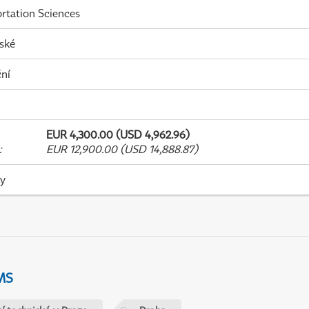
rtation Sciences
ské
ní
EUR 4,300.00 (USD 4,962.96)
:
EUR 12,900.00 (USD 14,888.87)
ky
MS