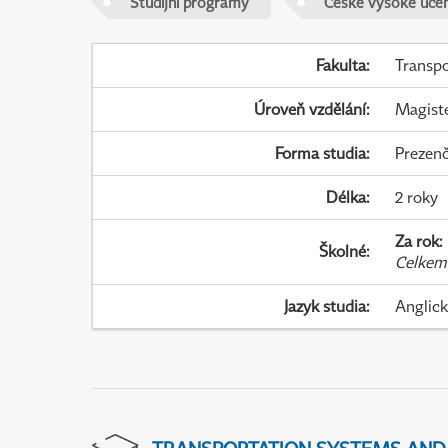
Studijní programy
České vysoké učen
Fakulta
:
Transpo
Úroveň vzdělání
:
Magist
Forma studia
:
Prezenč
Délka
:
2 roky
Za rok
:
Školné
:
Celkem
Jazyk studia
:
Anglic