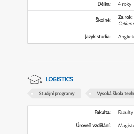
Délka
:
4 roky
Za rok
:
Školné
:
Celkem
Jazyk studia
:
Anglic
LOGISTICS
Studijní programy
Vysoká škola tech
Fakulta
:
Faculty
Úroveň vzdělání
:
Magist