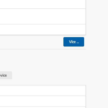
Více
...
vice