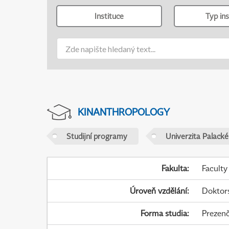
Instituce
Typ ins
KINANTHROPOLOGY
Studijní programy
Univerzita Palack
Fakulta
:
Faculty
Úroveň vzdělání
:
Doktor
Forma studia
:
Prezenč