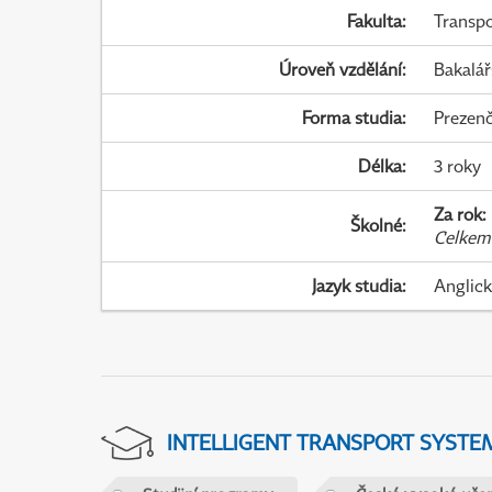
Fakulta
:
Transpo
Úroveň vzdělání
:
Bakalář
Forma studia
:
Prezenč
Délka
:
3 roky
Za rok
:
Školné
:
Celkem
Jazyk studia
:
Anglic
INTELLIGENT TRANSPORT SYSTE