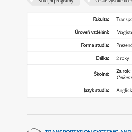
Studijní programy
České vysoké učen
Fakulta
:
Transpo
Úroveň vzdělání
:
Magist
Forma studia
:
Prezenč
Délka
:
2 roky
Za rok
:
Školné
:
Celkem
Jazyk studia
:
Anglic