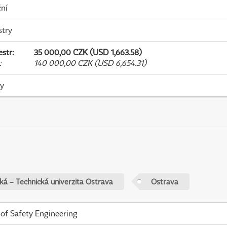
ní
stry
estr
:
35 000,00 CZK (USD 1,663.58)
:
140 000,00 CZK (USD 6,654.31)
ky
ká – Technická univerzita Ostrava
Ostrava
 of Safety Engineering