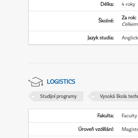
Délka
:
4 roky
Za rok
:
Školné
:
Celkem
Jazyk studia
:
Anglic
LOGISTICS
Studijní programy
Vysoká škola tech
Fakulta
:
Faculty
Úroveň vzdělání
:
Magist