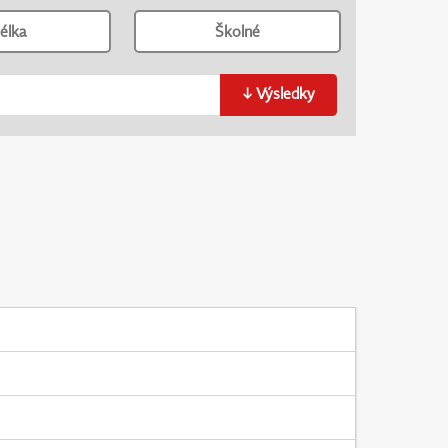
élka
Školné
↓
Výsledky