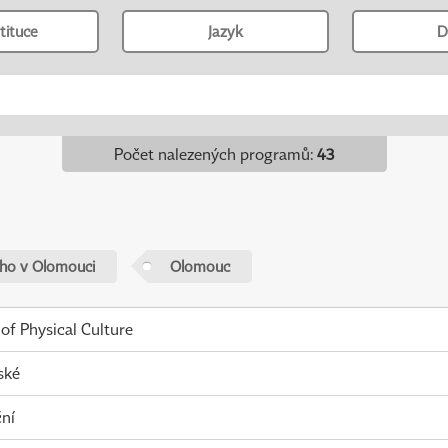
tituce
Jazyk
D
Počet nalezených programů
:
43
ého v Olomouci
Olomouc
 of Physical Culture
ské
ní