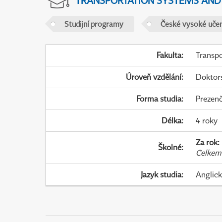
TRANSPORTATION SYSTEMS AN
Studijní programy
České vysoké učen
Fakulta
:
Transpo
Úroveň vzdělání
:
Doktor
Forma studia
:
Prezenč
Délka
:
4 roky
Za rok
:
Školné
:
Celkem
Jazyk studia
:
Anglic