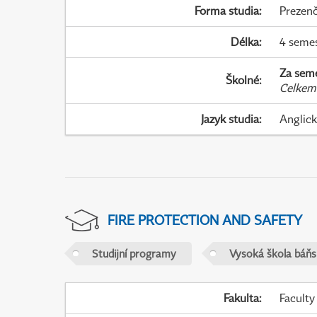
Forma studia
:
Prezenč
Délka
:
4 seme
Za sem
Školné
:
Celkem
Jazyk studia
:
Anglic
FIRE PROTECTION AND SAFETY
Studijní programy
Vysoká škola báňs
Fakulta
:
Faculty