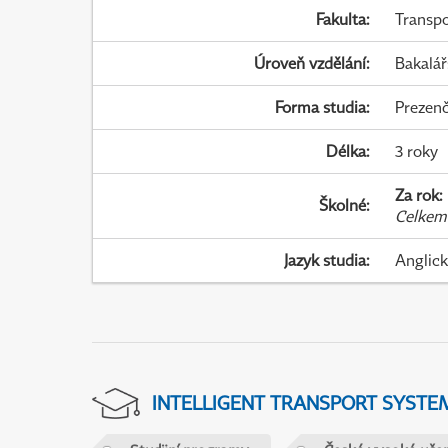
Fakulta
:
Transpo
Úroveň vzdělání
:
Bakalář
Forma studia
:
Prezenč
Délka
:
3 roky
Za rok
:
Školné
:
Celkem
Jazyk studia
:
Anglic
INTELLIGENT TRANSPORT SYSTE