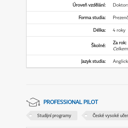
Úroveň vzdělání
:
Doktor
Forma studia
:
Prezenč
Délka
:
4 roky
Za rok
:
Školné
:
Celkem
Jazyk studia
:
Anglic
PROFESSIONAL PILOT
Studijní programy
České vysoké učen