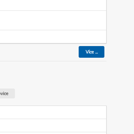
Více
...
vice