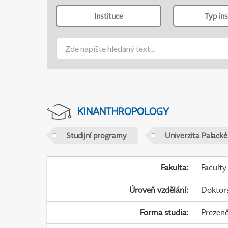
Instituce
Typ ins
KINANTHROPOLOGY
Studijní programy
Univerzita Palack
Fakulta
:
Faculty
Úroveň vzdělání
:
Doktor
Forma studia
:
Prezenč