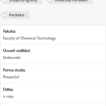
Studijní programy
Univerzita Pardubice
Pardubice
Fakulta
:
Faculty of Chemical Technology
Úroveň vzdělání
:
Doktorské
Forma studia
:
Prezenční
Délka
:
4 roky