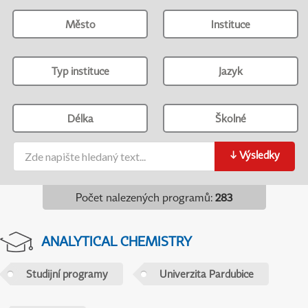
Město
Instituce
Typ instituce
Jazyk
Délka
Školné
↓
Výsledky
Počet nalezených programů
:
283
ANALYTICAL CHEMISTRY
Studijní programy
Univerzita Pardubice