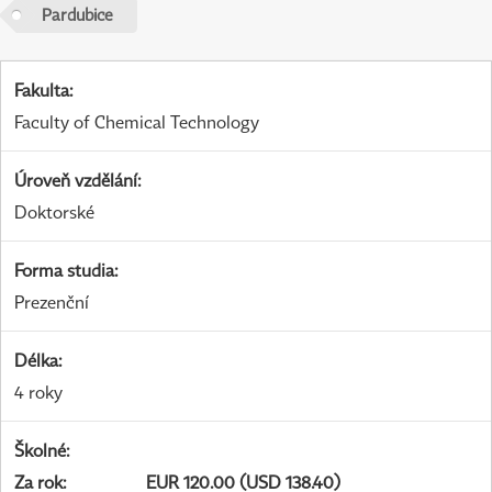
Pardubice
Fakulta
:
Faculty of Chemical Technology
Úroveň vzdělání
:
Doktorské
Forma studia
:
Prezenční
Délka
:
4 roky
Školné
:
Za rok
:
EUR 120.00 (USD 138.40)