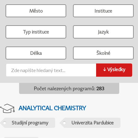
Město
Instituce
Typ instituce
Jazyk
Délka
Školné
↓
Výsledky
Počet nalezených programů
:
283
ANALYTICAL CHEMISTRY
Studijní programy
Univerzita Pardubice