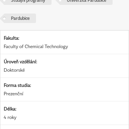
Studijní programy
Univerzita Pardubice
Pardubice
Fakulta
:
Faculty of Chemical Technology
Úroveň vzdělání
:
Doktorské
Forma studia
:
Prezenční
Délka
:
4 roky