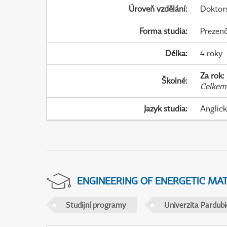
Úroveň vzdělání
:
Doktor
Forma studia
:
Prezenč
Délka
:
4 roky
Za rok
:
Školné
:
Celkem
Jazyk studia
:
Anglic
ENGINEERING OF ENERGETIC MAT
Studijní programy
Univerzita Pardubi