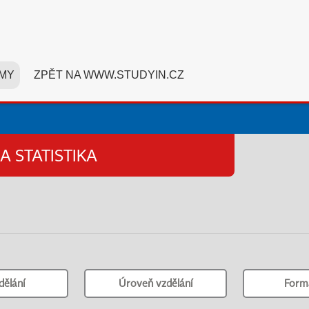
MY
ZPĚT NA WWW.STUDYIN.CZ
A STATISTIKA
dělání
Úroveň vzdělání
Form