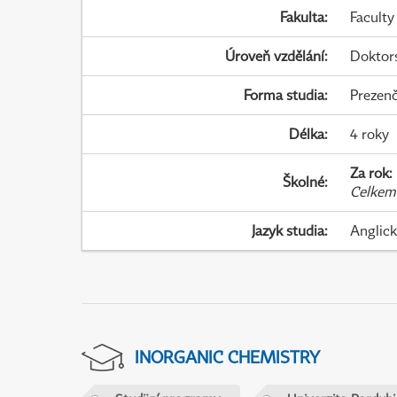
Fakulta
:
Faculty
Úroveň vzdělání
:
Doktor
Forma studia
:
Prezenč
Délka
:
4 roky
Za rok
:
Školné
:
Celkem
Jazyk studia
:
Anglic
INORGANIC CHEMISTRY