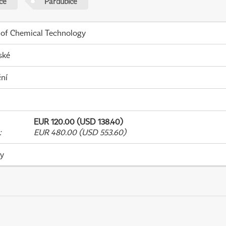
ce
Pardubice
 of Chemical Technology
ské
ní
EUR 120.00 (USD 138.40)
:
EUR 480.00 (USD 553.60)
ky