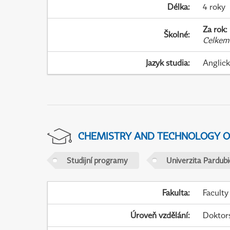
Délka
:
4 roky
Za rok
:
Školné
:
Celkem
Jazyk studia
:
Anglic
CHEMISTRY AND TECHNOLOGY O
Studijní programy
Univerzita Pardubi
Fakulta
:
Faculty
Úroveň vzdělání
:
Doktor