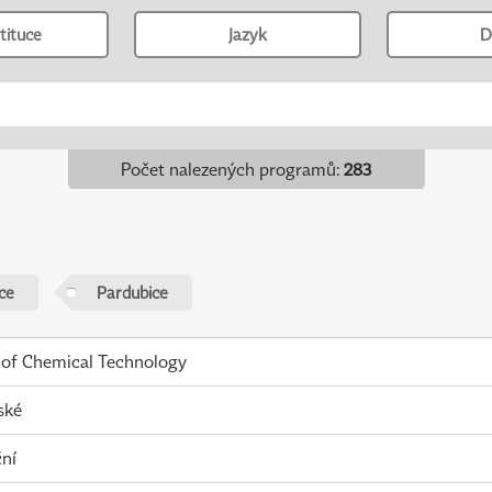
tituce
Jazyk
D
Počet nalezených programů
:
283
ce
Pardubice
 of Chemical Technology
ské
ní