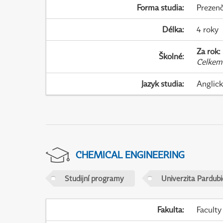
Forma studia
:
Prezenč
Délka
:
4 roky
Za rok
:
Školné
:
Celkem
Jazyk studia
:
Anglic
CHEMICAL ENGINEERING
Studijní programy
Univerzita Pardubi
Fakulta
:
Faculty