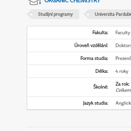
ORGANIC CHEMISTRY
Studijní programy
Univerzita Pardubi
Fakulta
:
Faculty
Úroveň vzdělání
:
Doktor
Forma studia
:
Prezenč
Délka
:
4 roky
Za rok
:
Školné
:
Celkem
Jazyk studia
:
Anglic