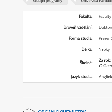
Studijní programy
Univerzita Pardubi
Fakulta
:
Faculty
Úroveň vzdělání
:
Doktor
Forma studia
:
Prezenč
Délka
:
4 roky
Za rok
:
Školné
:
Celkem
Jazyk studia
:
Anglic