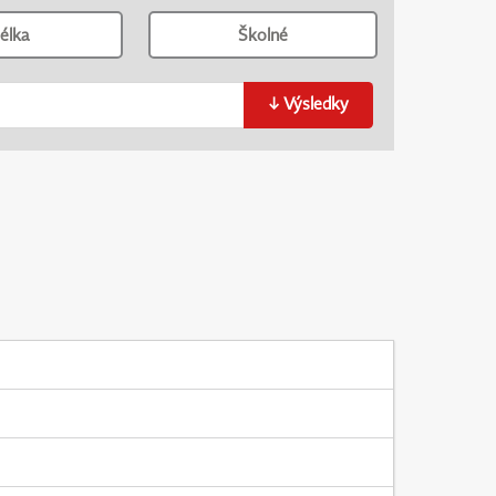
élka
Školné
↓
Výsledky