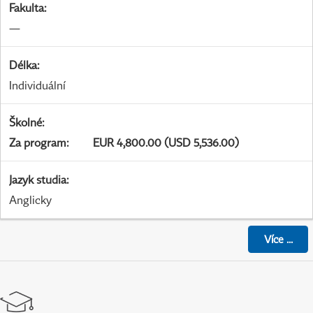
Fakulta
:
—
Délka
:
Individuální
Školné
:
Za program
:
EUR 4,800.00 (USD 5,536.00)
Jazyk studia
:
Anglicky
Více
...