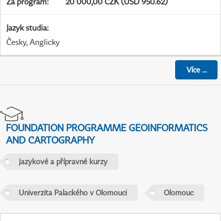
Za program
:
20 000,00 CZK (USD 950.62)
Jazyk studia
:
Česky, Anglicky
Více
...
FOUNDATION PROGRAMME GEOINFORMATICS
AND CARTOGRAPHY
Jazykové a přípravné kurzy
Univerzita Palackého v Olomouci
Olomouc