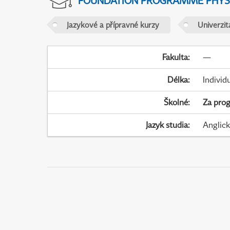
FOUNDATION PROGRAMME PHYS
Jazykové a přípravné kurzy
Univerzi
Fakulta
:
—
Délka
:
Individ
Školné
:
Za pro
Jazyk studia
:
Anglic