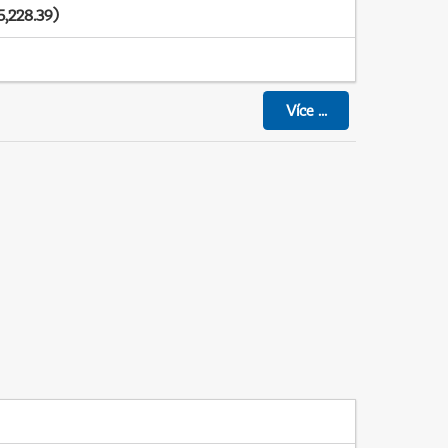
5,228.39)
Více
...