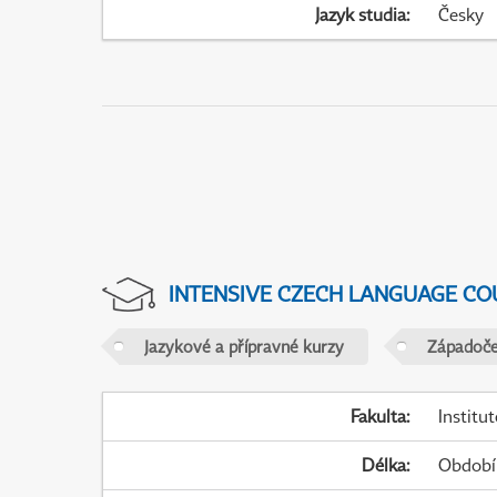
Jazyk studia
:
Česky
INTENSIVE CZECH LANGUAGE CO
Jazykové a přípravné kurzy
Západočes
Fakulta
:
Institu
Délka
:
Období