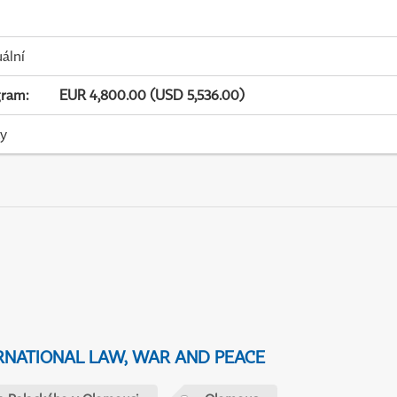
uální
gram
:
EUR 4,800.00 (USD 5,536.00)
ky
NATIONAL LAW, WAR AND PEACE