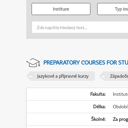
Instituce
Typ ins
PREPARATORY COURSES FOR STUD
Jazykové a přípravné kurzy
Západočes
Fakulta
:
Institu
Délka
:
Období
Školné
:
Za pro