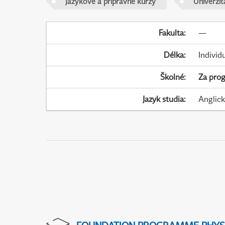
Jazykové a přípravné kurzy
Univerzi
Fakulta
:
—
Délka
:
Individ
Školné
:
Za pro
Jazyk studia
:
Anglic