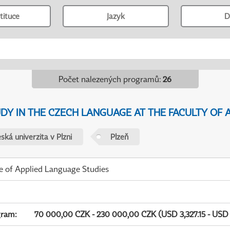
tituce
Jazyk
D
Počet nalezených programů
:
26
Y IN THE CZECH LANGUAGE AT THE FACULTY OF A
ká univerzita v Plzni
Plzeň
te of Applied Language Studies
gram
:
70 000,00 CZK - 230 000,00 CZK (USD 3,327.15 - USD 