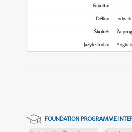
Fakulta
:
—
Délka
:
Individ
Školné
:
Za pro
Jazyk studia
:
Anglic
FOUNDATION PROGRAMME INTER