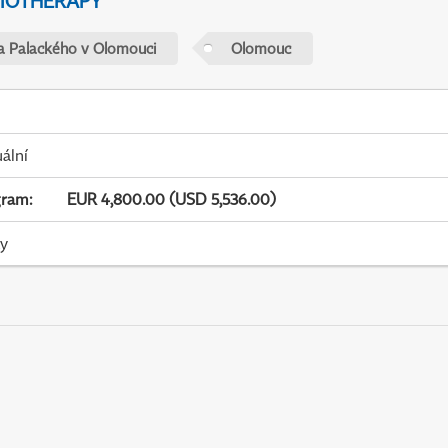
IOTHERAPY
ta Palackého v Olomouci
Olomouc
uální
gram
:
EUR 4,800.00 (USD 5,536.00)
ky