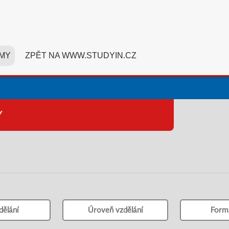
MY
ZPĚT NA WWW.STUDYIN.CZ
Y
dělání
Úroveň vzdělání
Form