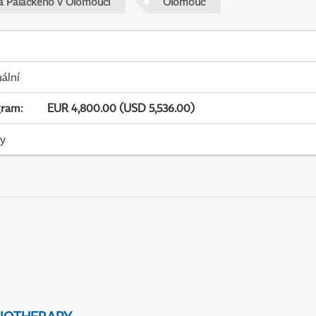
ta Palackého v Olomouci
Olomouc
uální
gram
:
EUR 4,800.00 (USD 5,536.00)
ky