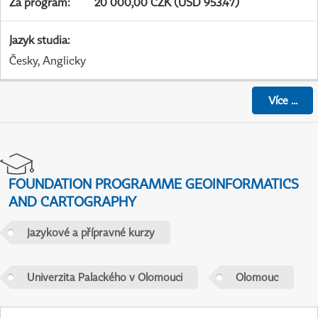
Za program
:
20 000,00 CZK (USD 953.47)
Jazyk studia
:
Česky, Anglicky
Více
...
FOUNDATION PROGRAMME GEOINFORMATICS
AND CARTOGRAPHY
Jazykové a přípravné kurzy
Univerzita Palackého v Olomouci
Olomouc