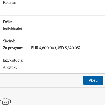
Fakulta
:
—
Délka
:
Individuální
Školné
:
Za program
:
EUR 4,800.00 (USD 5,540.05)
Jazyk studia
:
Anglicky
Více
...