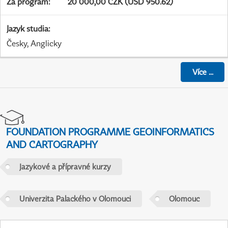
Za program
:
20 000,00 CZK (USD 950.62)
Jazyk studia
:
Česky, Anglicky
Více
...
FOUNDATION PROGRAMME GEOINFORMATICS
AND CARTOGRAPHY
Jazykové a přípravné kurzy
Univerzita Palackého v Olomouci
Olomouc