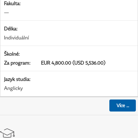
Fakulta
:
—
Délka
:
Individuální
Školné
:
Za program
:
EUR 4,800.00 (USD 5,536.00)
Jazyk studia
:
Anglicky
Více
...