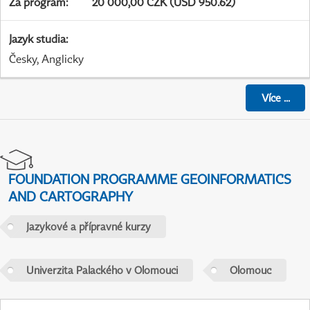
Za program
:
20 000,00 CZK (USD 950.62)
Jazyk studia
:
Česky, Anglicky
Více
...
FOUNDATION PROGRAMME GEOINFORMATICS
AND CARTOGRAPHY
Jazykové a přípravné kurzy
Univerzita Palackého v Olomouci
Olomouc