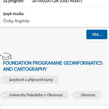
Za program
:
20 000,00 CZK (USD 953.47)
Jazyk studia
:
Česky, Anglicky
Více
...
FOUNDATION PROGRAMME GEOINFORMATICS
AND CARTOGRAPHY
Jazykové a přípravné kurzy
Univerzita Palackého v Olomouci
Olomouc