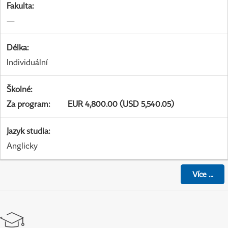
Fakulta
:
—
Délka
:
Individuální
Školné
:
Za program
:
EUR 4,800.00 (USD 5,540.05)
Jazyk studia
:
Anglicky
Více
...