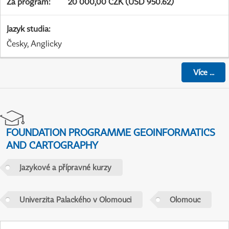
Za program
:
20 000,00 CZK (USD 950.62)
Jazyk studia
:
Česky, Anglicky
Více
...
FOUNDATION PROGRAMME GEOINFORMATICS
AND CARTOGRAPHY
Jazykové a přípravné kurzy
Univerzita Palackého v Olomouci
Olomouc