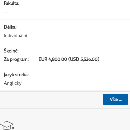
Fakulta
:
—
Délka
:
Individuální
Školné
:
Za program
:
EUR 4,800.00 (USD 5,536.00)
Jazyk studia
:
Anglicky
Více
...