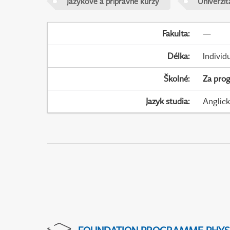
Jazykové a přípravné kurzy
Univerzi
Fakulta
:
—
Délka
:
Individ
Školné
:
Za pro
Jazyk studia
:
Anglic