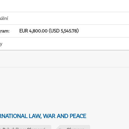
uální
gram
:
EUR 4,800.00 (USD 5,545.78)
ky
NATIONAL LAW, WAR AND PEACE