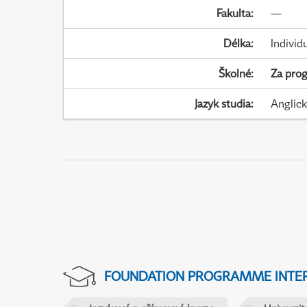
Fakulta
:
—
Délka
:
Individ
Školné
:
Za pro
Jazyk studia
:
Anglic
FOUNDATION PROGRAMME INTER