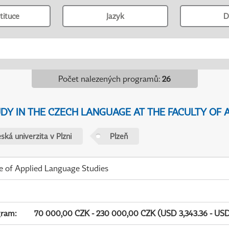
tituce
Jazyk
D
Počet nalezených programů
:
26
Y IN THE CZECH LANGUAGE AT THE FACULTY OF A
ká univerzita v Plzni
Plzeň
te of Applied Language Studies
gram
:
70 000,00 CZK - 230 000,00 CZK (USD 3,343.36 - USD