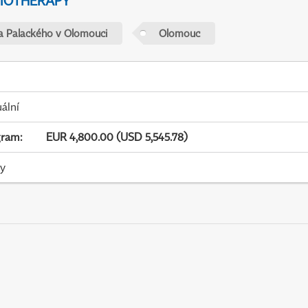
IOTHERAPY
ta Palackého v Olomouci
Olomouc
uální
gram
:
EUR 4,800.00 (USD 5,545.78)
ky