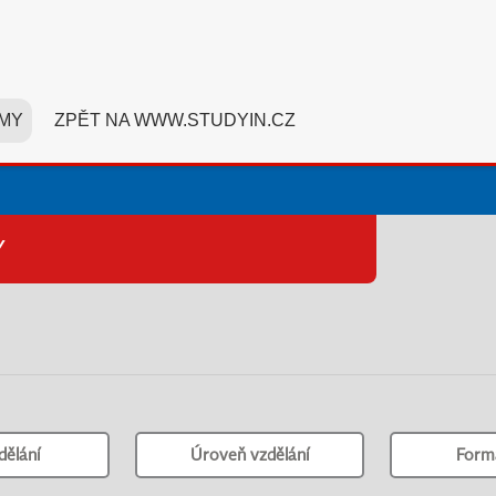
MY
ZPĚT NA WWW.STUDYIN.CZ
Y
dělání
Úroveň vzdělání
Form