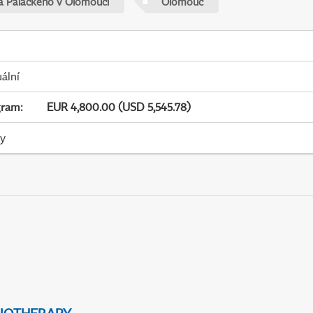
ta Palackého v Olomouci
Olomouc
uální
gram
:
EUR 4,800.00 (USD 5,545.78)
ky