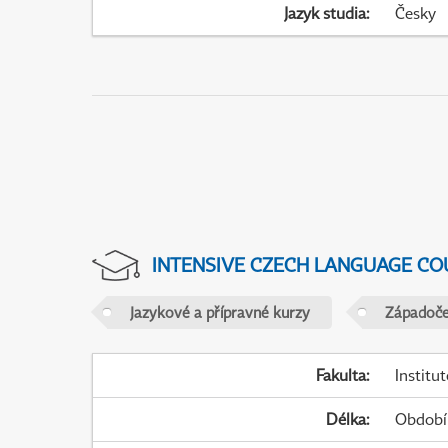
Jazyk studia
:
Česky
INTENSIVE CZECH LANGUAGE CO
Jazykové a přípravné kurzy
Západočes
Fakulta
:
Institu
Délka
:
Období