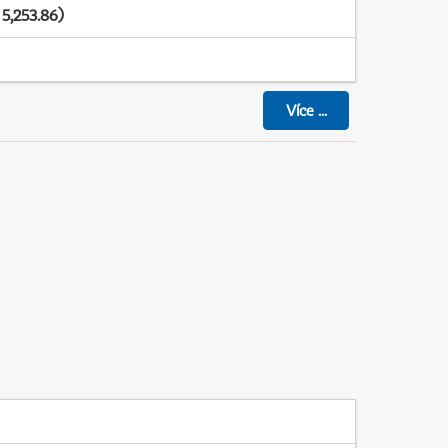
5,253.86)
Více
...