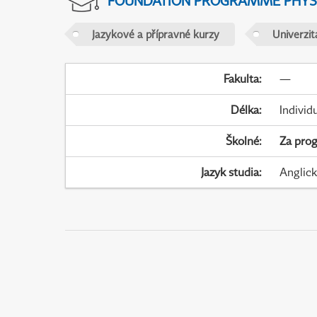
FOUNDATION PROGRAMME PHYS
Jazykové a přípravné kurzy
Univerzi
Fakulta
:
—
Délka
:
Individ
Školné
:
Za pro
Jazyk studia
:
Anglic