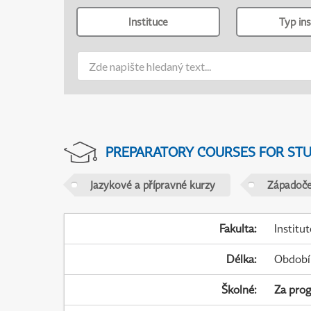
Instituce
Typ ins
PREPARATORY COURSES FOR STUD
Jazykové a přípravné kurzy
Západočes
Fakulta
:
Institu
Délka
:
Období
Školné
:
Za pro