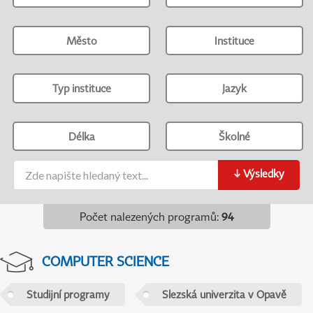
Město
Instituce
Typ instituce
Jazyk
Délka
Školné
↓
Výsledky
Počet nalezených programů
:
94
COMPUTER SCIENCE
Studijní programy
Slezská univerzita v Opavě