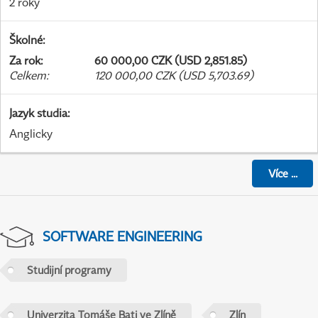
2 roky
Školné
:
Za rok
:
60 000,00 CZK (USD 2,851.85)
Celkem
:
120 000,00 CZK (USD 5,703.69)
Jazyk studia
:
Anglicky
Více
...
SOFTWARE ENGINEERING
Studijní programy
Univerzita Tomáše Bati ve Zlíně
Zlín