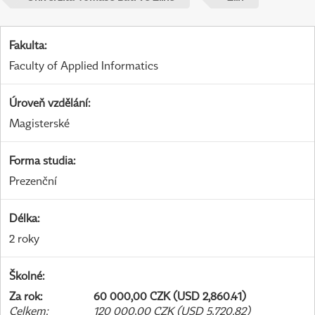
Fakulta
:
Faculty of Applied Informatics
Úroveň vzdělání
:
Magisterské
Forma studia
:
Prezenční
Délka
:
2 roky
Školné
:
Za rok
:
60 000,00 CZK (USD 2,860.41)
Celkem
:
120 000,00 CZK (USD 5,720.82)