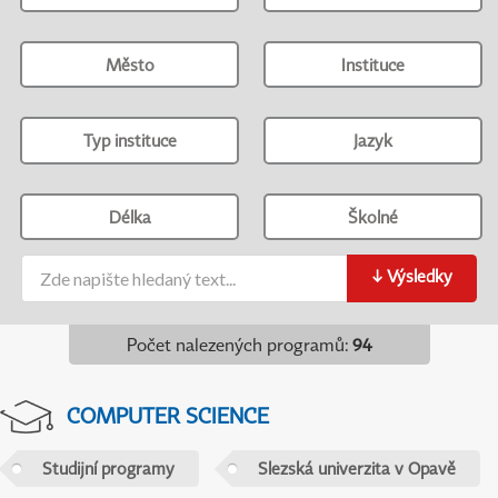
Město
Instituce
Typ instituce
Jazyk
Délka
Školné
↓
Výsledky
Počet nalezených programů
:
94
COMPUTER SCIENCE
Studijní programy
Slezská univerzita v Opavě