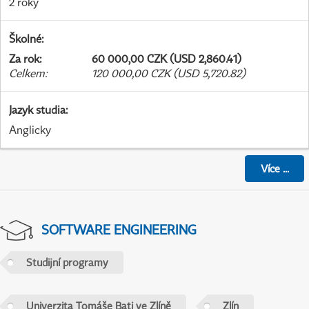
2 roky
Školné
:
Za rok
:
60 000,00 CZK (USD 2,860.41)
Celkem
:
120 000,00 CZK (USD 5,720.82)
Jazyk studia
:
Anglicky
Více
...
SOFTWARE ENGINEERING
Studijní programy
Univerzita Tomáše Bati ve Zlíně
Zlín