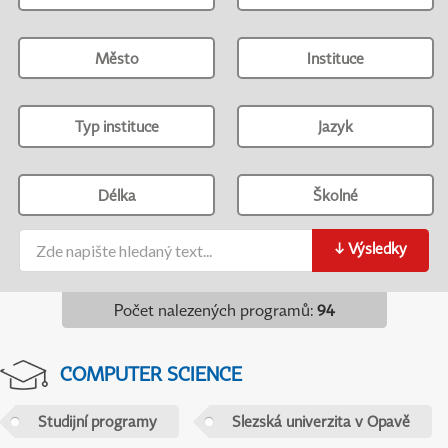
Město
Instituce
Typ instituce
Jazyk
Délka
Školné
↓
Výsledky
Počet nalezených programů
:
94
COMPUTER SCIENCE
Studijní programy
Slezská univerzita v Opavě