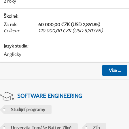
2 roky
Školné
:
Za rok
:
60 000,00 CZK (USD 2,851.85)
Celkem
:
120 000,00 CZK (USD 5,703.69)
Jazyk studia
:
Anglicky
Více
...
SOFTWARE ENGINEERING
Studijní programy
Univerzita Tomáše Bati ve Zlíně
Zlín