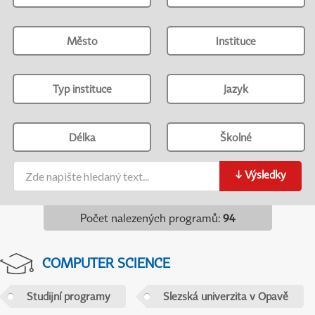
Město
Instituce
Typ instituce
Jazyk
Délka
Školné
↓
Výsledky
Počet nalezených programů
:
94
COMPUTER SCIENCE
Studijní programy
Slezská univerzita v Opavě