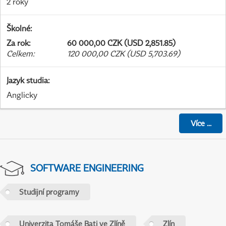
2 roky
Školné
:
Za rok
:
60 000,00 CZK (USD 2,851.85)
Celkem
:
120 000,00 CZK (USD 5,703.69)
Jazyk studia
:
Anglicky
Více
...
SOFTWARE ENGINEERING
Studijní programy
Univerzita Tomáše Bati ve Zlíně
Zlín