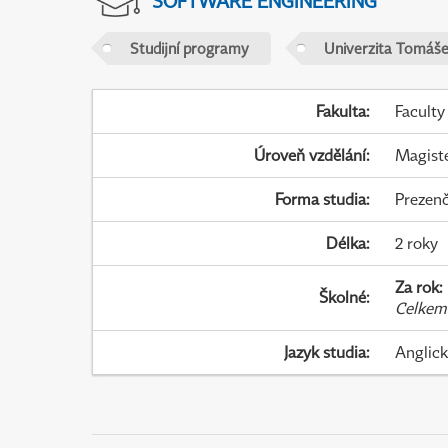
SOFTWARE ENGINEERING
Studijní programy
Univerzita Tomáše 
Fakulta
:
Faculty
Úroveň vzdělání
:
Magist
Forma studia
:
Prezenč
Délka
:
2 roky
Za rok
:
Školné
:
Celkem
Jazyk studia
:
Anglic