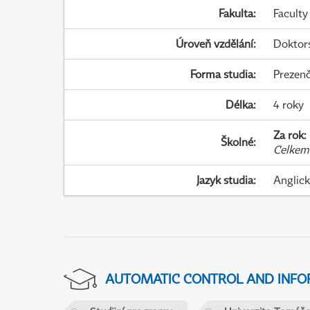
Fakulta
:
Faculty
Úroveň vzdělání
:
Doktor
Forma studia
:
Prezenč
Délka
:
4 roky
Za rok
:
Školné
:
Celkem
Jazyk studia
:
Anglic
AUTOMATIC CONTROL AND INFOR