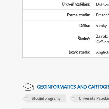
Úroveň vzdělání
:
Doktor
Forma studia
:
Prezenč
Délka
:
4 roky
Za rok
:
Školné
:
Celkem
Jazyk studia
:
Anglic
GEOINFORMATICS AND CARTOG
Studijní programy
Univerzita Palack