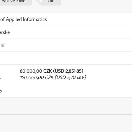
Bati ve Zlíně
Zlín
 of Applied Informatics
erské
ní
60 000,00 CZK (USD 2,851.85)
:
120 000,00 CZK (USD 5,703.69)
ky