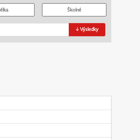
élka
Školné
↓
Výsledky