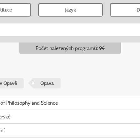
tituce
Jazyk
D
Počet nalezených programů
:
94
 v Opavě
Opava
 of Philosophy and Science
erské
ní