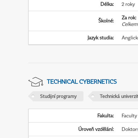
Délka
:
2 roky
Za rok
:
Školné
:
Celkem
Jazyk studia
:
Anglic
TECHNICAL CYBERNETICS
Studijní programy
Technická univerzit
Fakulta
:
Faculty
Úroveň vzdělání
:
Doktor