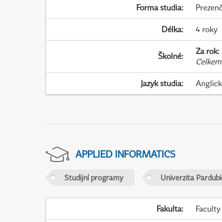
Forma studia
:
Prezenč
Délka
:
4 roky
Za rok
:
Školné
:
Celkem
Jazyk studia
:
Anglic
APPLIED INFORMATICS
Studijní programy
Univerzita Pardubi
Fakulta
:
Faculty