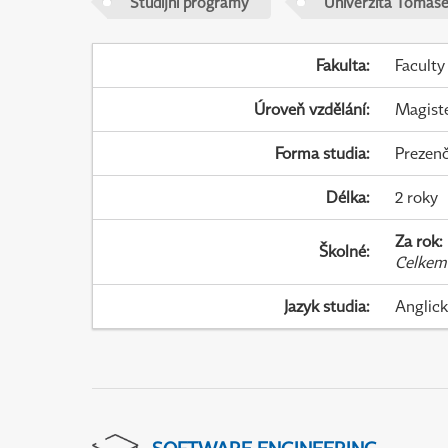
Studijní programy
Univerzita Tomáše 
Fakulta
:
Faculty
Úroveň vzdělání
:
Magist
Forma studia
:
Prezenč
Délka
:
2 roky
Za rok
:
Školné
:
Celkem
Jazyk studia
:
Anglic