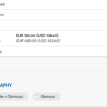
ské
ní
EUR 120.00 (USD 138.40)
:
EUR 480.00 (USD 553.60)
ky
RAPHY
ého v Olomouci
Olomouc