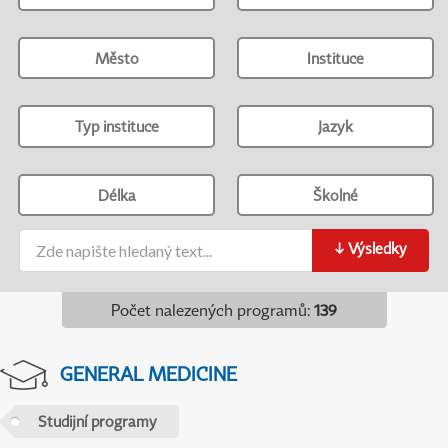
Město
Instituce
Typ instituce
Jazyk
Délka
Školné
↓
Výsledky
Počet nalezených programů
:
139
GENERAL MEDICINE
Studijní programy