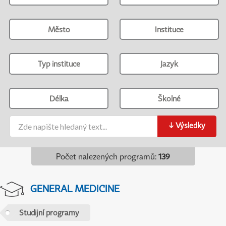
Město
Instituce
Typ instituce
Jazyk
Délka
Školné
↓
Výsledky
Počet nalezených programů
:
139
GENERAL MEDICINE
Studijní programy