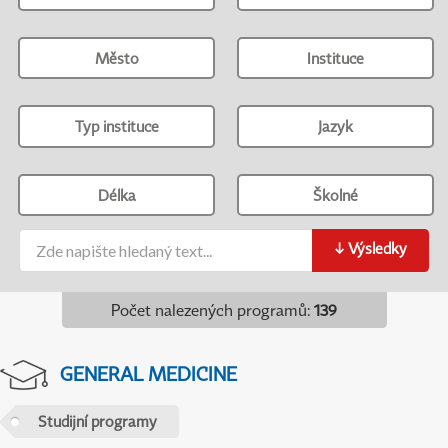
Město
Instituce
Typ instituce
Jazyk
Délka
Školné
↓
Výsledky
Počet nalezených programů
:
139
GENERAL MEDICINE
Studijní programy