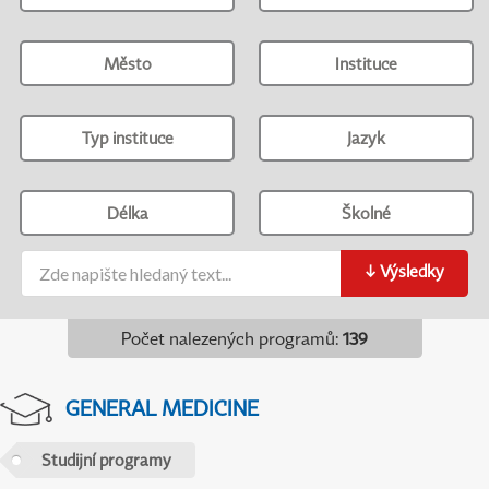
Město
Instituce
Typ instituce
Jazyk
Délka
Školné
↓
Výsledky
Počet nalezených programů
:
139
GENERAL MEDICINE
Studijní programy