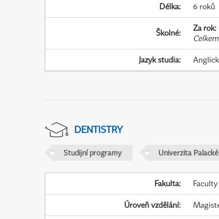
Délka
:
6 roků
Za rok
:
Školné
:
Celkem
Jazyk studia
:
Anglic
DENTISTRY
Studijní programy
Univerzita Palack
Fakulta
:
Faculty
Úroveň vzdělání
:
Magist