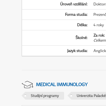
Úroveň vzdělání
:
Doktor
Forma studia
:
Prezenč
Délka
:
4 roky
Za rok
:
Školné
:
Celkem
Jazyk studia
:
Anglic
MEDICAL IMMUNOLOGY
Studijní programy
Univerzita Palack