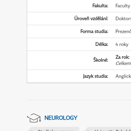
Fakulta
:
Faculty
Úroveň vzdělání
:
Doktor
Forma studia
:
Prezenč
Délka
:
4 roky
Za rok
:
Školné
:
Celkem
Jazyk studia
:
Anglic
NEUROLOGY