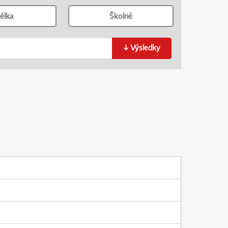
élka
Školné
↓
Výsledky