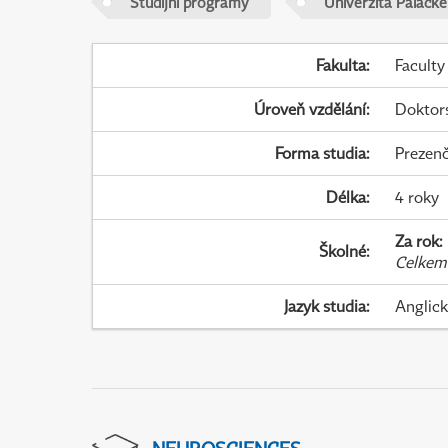
Studijní programy
Univerzita Palack
Fakulta
:
Faculty
Úroveň vzdělání
:
Doktor
Forma studia
:
Prezenč
Délka
:
4 roky
Za rok
:
Školné
:
Celkem
Jazyk studia
:
Anglic