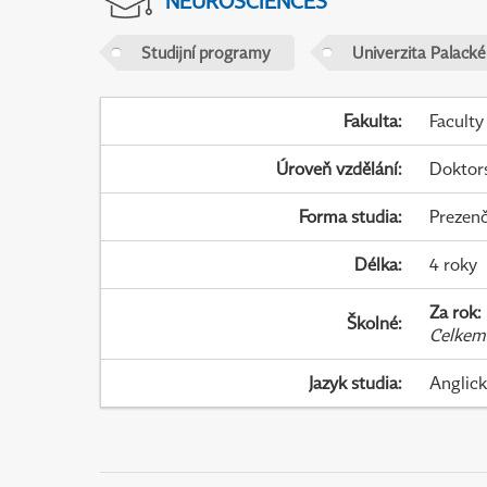
NEUROSCIENCES
Studijní programy
Univerzita Palack
Fakulta
:
Faculty
Úroveň vzdělání
:
Doktor
Forma studia
:
Prezenč
Délka
:
4 roky
Za rok
:
Školné
:
Celkem
Jazyk studia
:
Anglic