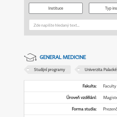
Instituce
Typ ins
GENERAL MEDICINE
Studijní programy
Univerzita Palack
Fakulta
:
Faculty
Úroveň vzdělání
:
Magist
Forma studia
:
Prezenč