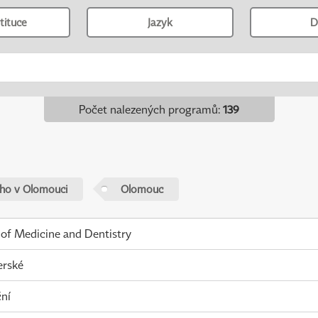
tituce
Jazyk
D
Počet nalezených programů
:
139
ého v Olomouci
Olomouc
 of Medicine and Dentistry
erské
ní