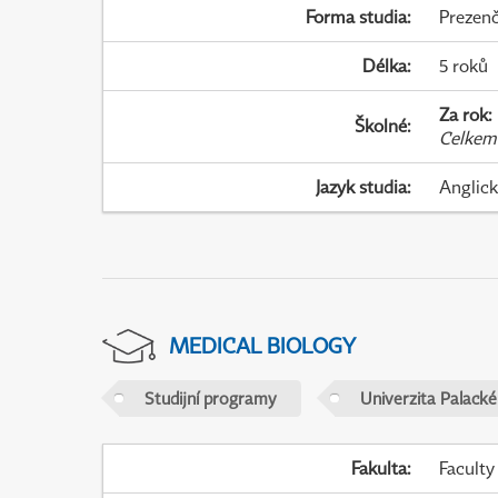
Forma studia
:
Prezenč
Délka
:
5 roků
Za rok
:
Školné
:
Celkem
Jazyk studia
:
Anglic
MEDICAL BIOLOGY
Studijní programy
Univerzita Palack
Fakulta
:
Faculty