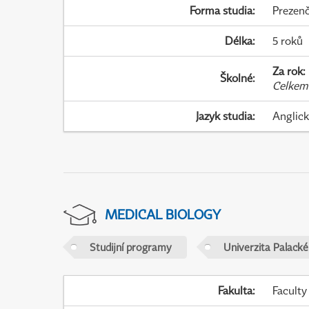
Forma studia
:
Prezenč
Délka
:
5 roků
Za rok
:
Školné
:
Celkem
Jazyk studia
:
Anglic
MEDICAL BIOLOGY
Studijní programy
Univerzita Palack
Fakulta
:
Faculty