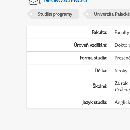
NEUROSCIENCES
Studijní programy
Univerzita Palack
Fakulta
:
Faculty
Úroveň vzdělání
:
Doktor
Forma studia
:
Prezenč
Délka
:
4 roky
Za rok
:
Školné
:
Celkem
Jazyk studia
:
Anglic