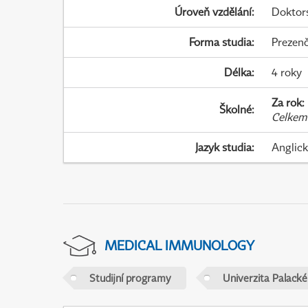
Úroveň vzdělání
:
Doktor
Forma studia
:
Prezenč
Délka
:
4 roky
Za rok
:
Školné
:
Celkem
Jazyk studia
:
Anglic
MEDICAL IMMUNOLOGY
Studijní programy
Univerzita Palack