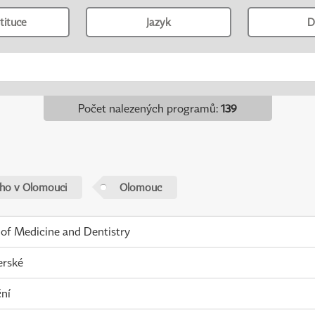
tituce
Jazyk
D
Počet nalezených programů
:
139
ého v Olomouci
Olomouc
 of Medicine and Dentistry
erské
ní