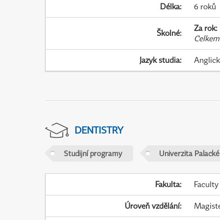
Délka
:
6 roků
Za rok
:
Školné
:
Celkem
Jazyk studia
:
Anglic
DENTISTRY
Studijní programy
Univerzita Palack
Fakulta
:
Faculty
Úroveň vzdělání
:
Magist