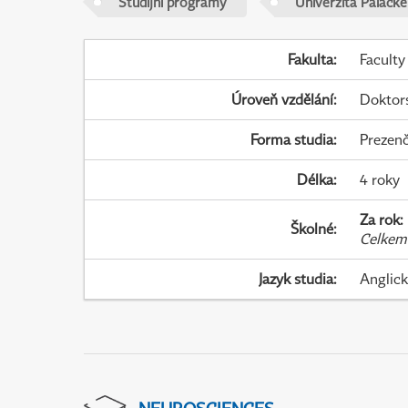
Studijní programy
Univerzita Palack
Fakulta
:
Faculty
Úroveň vzdělání
:
Doktor
Forma studia
:
Prezenč
Délka
:
4 roky
Za rok
:
Školné
:
Celkem
Jazyk studia
:
Anglic