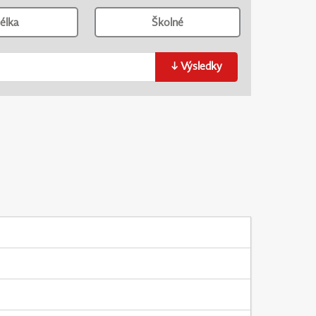
élka
Školné
↓
Výsledky