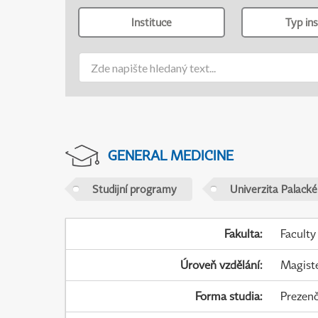
Instituce
Typ ins
GENERAL MEDICINE
Studijní programy
Univerzita Palack
Fakulta
:
Faculty
Úroveň vzdělání
:
Magist
Forma studia
:
Prezenč