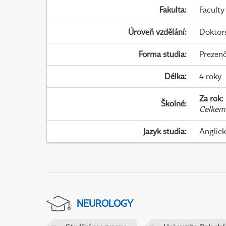
Fakulta
:
Faculty
Úroveň vzdělání
:
Doktor
Forma studia
:
Prezenč
Délka
:
4 roky
Za rok
:
Školné
:
Celkem
Jazyk studia
:
Anglic
NEUROLOGY